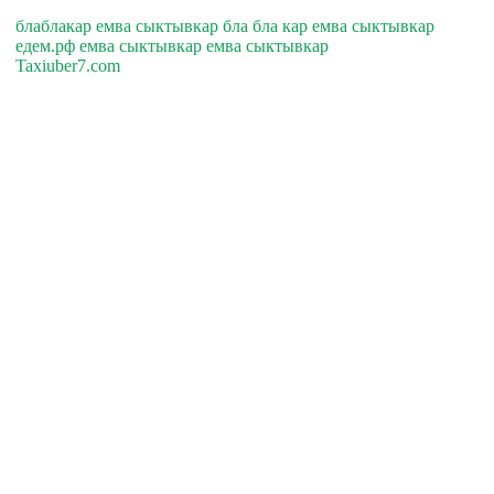
блаблакар емва сыктывкар бла бла кар емва сыктывкар
едем.рф емва сыктывкар емва сыктывкар
Taxiuber7.com