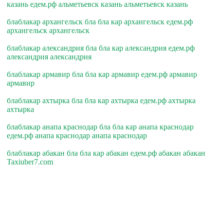
казань едем.рф альметьевск казань альметьевск казань
блаблакар архангельск бла бла кар архангельск едем.рф
архангельск архангельск
блаблакар александрия бла бла кар александрия едем.рф
александрия александрия
блаблакар армавир бла бла кар армавир едем.рф армавир
армавир
блаблакар ахтырка бла бла кар ахтырка едем.рф ахтырка
ахтырка
блаблакар анапа краснодар бла бла кар анапа краснодар
едем.рф анапа краснодар анапа краснодар
блаблакар абакан бла бла кар абакан едем.рф абакан абакан
Taxiuber7.com