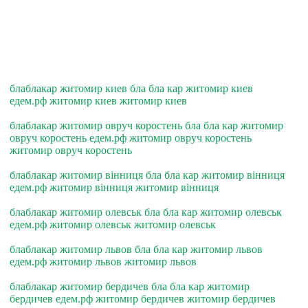
блаблакар житомир киев бла бла кар житомир киев
едем.рф житомир киев житомир киев
блаблакар житомир овруч коростень бла бла кар житомир
овруч коростень едем.рф житомир овруч коростень
житомир овруч коростень
блаблакар житомир вiнниця бла бла кар житомир вiнниця
едем.рф житомир вiнниця житомир вiнниця
блаблакар житомир олевськ бла бла кар житомир олевськ
едем.рф житомир олевськ житомир олевськ
блаблакар житомир львов бла бла кар житомир львов
едем.рф житомир львов житомир львов
блаблакар житомир бердичев бла бла кар житомир
бердичев едем.рф житомир бердичев житомир бердичев