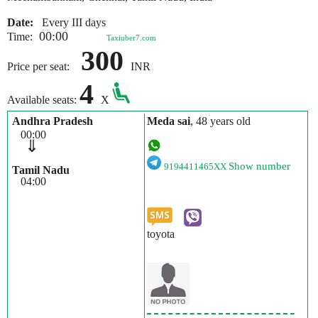
Date:
Every III days
00:00
Time:
Taxiuber7.com
300
Price per seat:
INR
4
Available seats:
X
Andhra Pradesh
Meda sai
, 48 years old
00:00
⇓
Show number
9194411465XX
Tamil Nadu
04:00
toyota