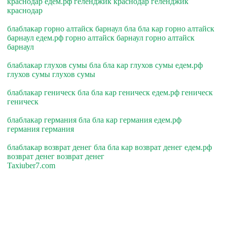
краснодар едем.рф геленджик краснодар геленджик
краснодар
блаблакар горно алтайск барнаул бла бла кар горно алтайск
барнаул едем.рф горно алтайск барнаул горно алтайск
барнаул
блаблакар глухов сумы бла бла кар глухов сумы едем.рф
глухов сумы глухов сумы
блаблакар геническ бла бла кар геническ едем.рф геническ
геническ
блаблакар германия бла бла кар германия едем.рф
германия германия
блаблакар возврат денег бла бла кар возврат денег едем.рф
возврат денег возврат денег
Taxiuber7.com