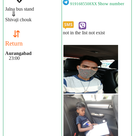
Show number
9191685508XX
Jalna bus stand
⇓
Shivaji chouk
⇵
not in the list not exist
Return
Aurangabad
23:00