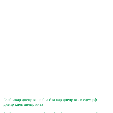
блаблакар днепр киев бла бла кар днепр киев едем.рф
днепр киев днепр киев