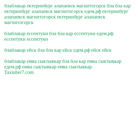
блаблакар ектеринбург алапаевск магнитогорск бла бла кар
ектеринбург алапаевск магнитогорск едем.рф ектеринбург
алапаевск магнитогорск ектеринбург алапаевск
магнитогорск
блаблакар ессентуки бла бла кар ессентуки едем.рф
ессентуки ессентуки
блаблакар ейск бла бла кар ейск едем.рф ейск ейск
блаблакар емва сыктывкар бла бла кар емва сыктывкар
едем.рф емва сыктывкар емва сыктывкар
Taxiuber7.com