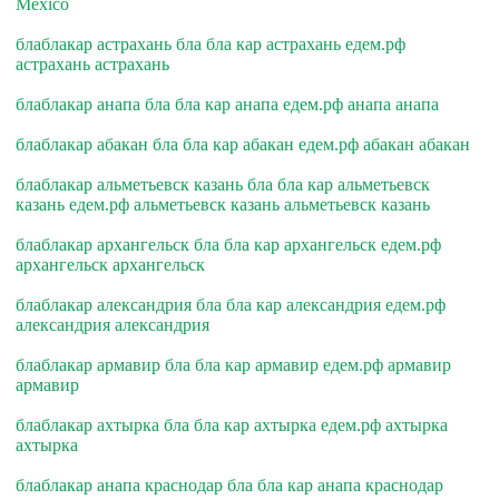
Mexico
блаблакар астрахань бла бла кар астрахань едем.рф
астрахань астрахань
блаблакар анапа бла бла кар анапа едем.рф анапа анапа
блаблакар абакан бла бла кар абакан едем.рф абакан абакан
блаблакар альметьевск казань бла бла кар альметьевск
казань едем.рф альметьевск казань альметьевск казань
блаблакар архангельск бла бла кар архангельск едем.рф
архангельск архангельск
блаблакар александрия бла бла кар александрия едем.рф
александрия александрия
блаблакар армавир бла бла кар армавир едем.рф армавир
армавир
блаблакар ахтырка бла бла кар ахтырка едем.рф ахтырка
ахтырка
блаблакар анапа краснодар бла бла кар анапа краснодар