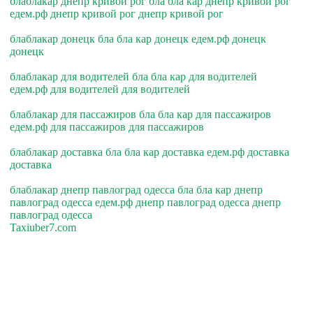
блаблакар днепр кривой рог бла бла кар днепр кривой рог
едем.рф днепр кривой рог днепр кривой рог
блаблакар донецк бла бла кар донецк едем.рф донецк
донецк
блаблакар для водителей бла бла кар для водителей
едем.рф для водителей для водителей
блаблакар для пассажиров бла бла кар для пассажиров
едем.рф для пассажиров для пассажиров
блаблакар доставка бла бла кар доставка едем.рф доставка
доставка
блаблакар днепр павлоград одесса бла бла кар днепр
павлоград одесса едем.рф днепр павлоград одесса днепр
павлоград одесса
Taxiuber7.com