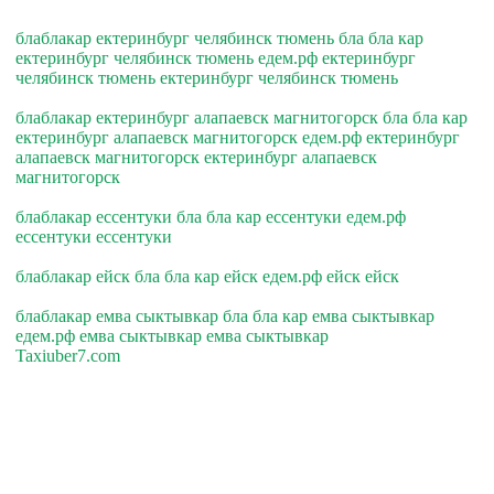
блаблакар ектеринбург челябинск тюмень бла бла кар
ектеринбург челябинск тюмень едем.рф ектеринбург
челябинск тюмень ектеринбург челябинск тюмень
блаблакар ектеринбург алапаевск магнитогорск бла бла кар
ектеринбург алапаевск магнитогорск едем.рф ектеринбург
алапаевск магнитогорск ектеринбург алапаевск
магнитогорск
блаблакар ессентуки бла бла кар ессентуки едем.рф
ессентуки ессентуки
блаблакар ейск бла бла кар ейск едем.рф ейск ейск
блаблакар емва сыктывкар бла бла кар емва сыктывкар
едем.рф емва сыктывкар емва сыктывкар
Taxiuber7.com