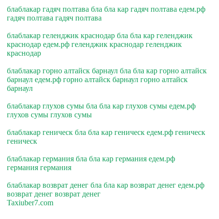
блаблакар гадяч полтава бла бла кар гадяч полтава едем.рф
гадяч полтава гадяч полтава
блаблакар геленджик краснодар бла бла кар геленджик
краснодар едем.рф геленджик краснодар геленджик
краснодар
блаблакар горно алтайск барнаул бла бла кар горно алтайск
барнаул едем.рф горно алтайск барнаул горно алтайск
барнаул
блаблакар глухов сумы бла бла кар глухов сумы едем.рф
глухов сумы глухов сумы
блаблакар геническ бла бла кар геническ едем.рф геническ
геническ
блаблакар германия бла бла кар германия едем.рф
германия германия
блаблакар возврат денег бла бла кар возврат денег едем.рф
возврат денег возврат денег
Taxiuber7.com