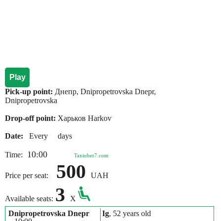
Play
Pick-up point:
Днепр, Dnipropetrovska Dnepr,
Dnipropetrovska
Drop-off point:
Харьков Harkov
Date:
Every days
10:00
Time:
Taxiuber7.com
500
Price per seat:
UAH
3
Available seats:
X
Dnipropetrovska Dnepr
Ig
, 52 years old