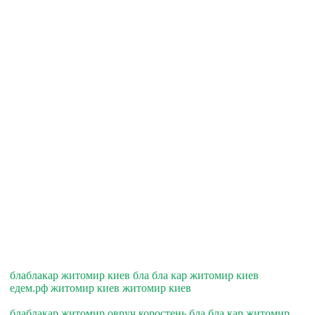
блаблакар житомир киев бла бла кар житомир киев
едем.рф житомир киев житомир киев
блаблакар житомир овруч коростень бла бла кар житомир