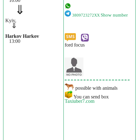
10:00
⇓
Show number
3809723272XX
Kyiv,
⇓
Harkov Harkov
13:00
ford focus
possible with animals
You can send box
Taxiuber7.com