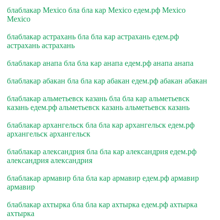
блаблакар Mexico бла бла кар Mexico едем.рф Mexico
Mexico
блаблакар астрахань бла бла кар астрахань едем.рф
астрахань астрахань
блаблакар анапа бла бла кар анапа едем.рф анапа анапа
блаблакар абакан бла бла кар абакан едем.рф абакан абакан
блаблакар альметьевск казань бла бла кар альметьевск
казань едем.рф альметьевск казань альметьевск казань
блаблакар архангельск бла бла кар архангельск едем.рф
архангельск архангельск
блаблакар александрия бла бла кар александрия едем.рф
александрия александрия
блаблакар армавир бла бла кар армавир едем.рф армавир
армавир
блаблакар ахтырка бла бла кар ахтырка едем.рф ахтырка
ахтырка