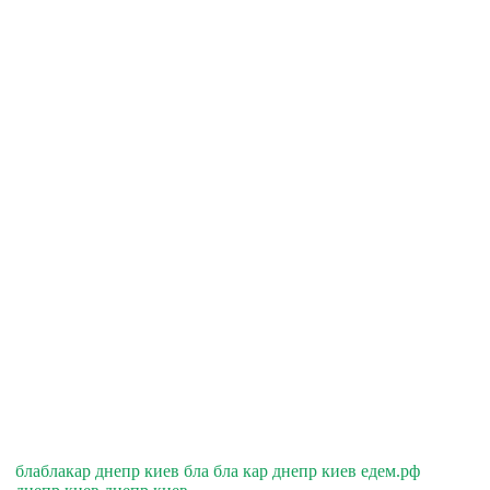
блаблакар днепр киев бла бла кар днепр киев едем.рф