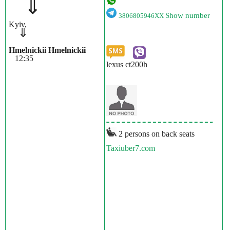
⇓
Show number
3806805946XX
Kyiv,
⇓
Hmelnickii Hmelnickii
12:35
lexus ct200h
2 persons on back seats
Taxiuber7.com