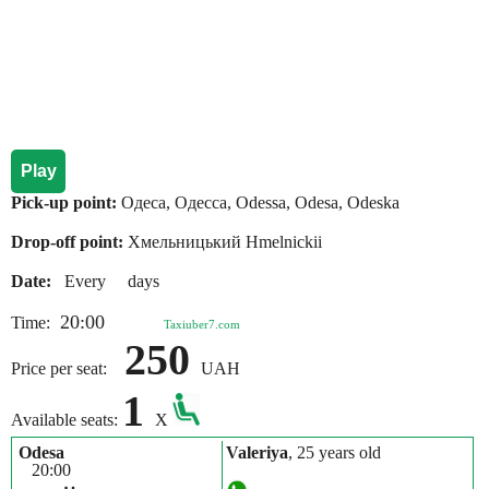
Play
Pick-up point:
Одеса, Одесса, Odessa, Odesa, Odeska
Drop-off point:
Хмельницький Hmelnickii
Date:
Every days
20:00
Time:
Taxiuber7.com
250
Price per seat:
UAH
1
Available seats:
X
Odesa
Valerіya
, 25 years old
20:00