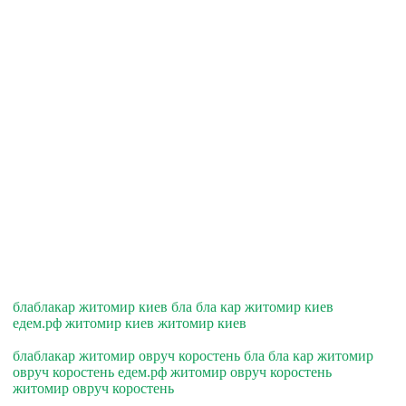
блаблакар житомир киев бла бла кар житомир киев
едем.рф житомир киев житомир киев
блаблакар житомир овруч коростень бла бла кар житомир
овруч коростень едем.рф житомир овруч коростень
житомир овруч коростень