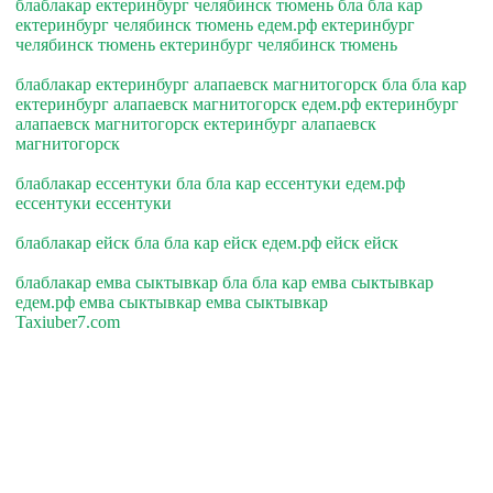
блаблакар ектеринбург челябинск тюмень бла бла кар
ектеринбург челябинск тюмень едем.рф ектеринбург
челябинск тюмень ектеринбург челябинск тюмень
блаблакар ектеринбург алапаевск магнитогорск бла бла кар
ектеринбург алапаевск магнитогорск едем.рф ектеринбург
алапаевск магнитогорск ектеринбург алапаевск
магнитогорск
блаблакар ессентуки бла бла кар ессентуки едем.рф
ессентуки ессентуки
блаблакар ейск бла бла кар ейск едем.рф ейск ейск
блаблакар емва сыктывкар бла бла кар емва сыктывкар
едем.рф емва сыктывкар емва сыктывкар
Taxiuber7.com