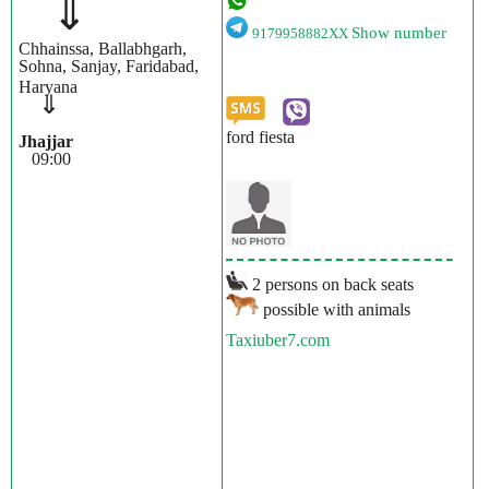
⇓
Show number
9179958882XX
Chhainssa, Ballabhgarh,
Sohna, Sanjay, Faridabad,
Haryana
⇓
ford fiesta
Jhajjar
09:00
2 persons on back seats
possible with animals
Taxiuber7.com