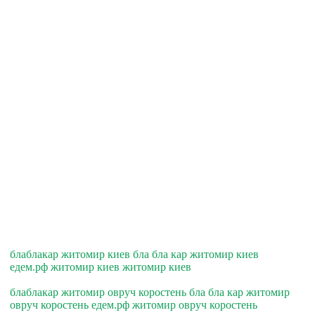
блаблакар житомир киев бла бла кар житомир киев
едем.рф житомир киев житомир киев
блаблакар житомир овруч коростень бла бла кар житомир
овруч коростень едем.рф житомир овруч коростень