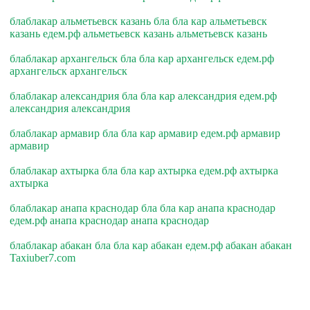
блаблакар альметьевск казань бла бла кар альметьевск
казань едем.рф альметьевск казань альметьевск казань
блаблакар архангельск бла бла кар архангельск едем.рф
архангельск архангельск
блаблакар александрия бла бла кар александрия едем.рф
александрия александрия
блаблакар армавир бла бла кар армавир едем.рф армавир
армавир
блаблакар ахтырка бла бла кар ахтырка едем.рф ахтырка
ахтырка
блаблакар анапа краснодар бла бла кар анапа краснодар
едем.рф анапа краснодар анапа краснодар
блаблакар абакан бла бла кар абакан едем.рф абакан абакан
Taxiuber7.com