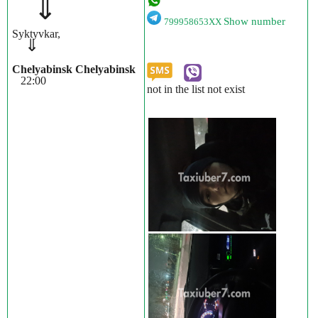
⇓
Show number
799958653XX
Syktyvkar,
⇓
Chelyabinsk Chelyabinsk
22:00
not in the list not exist