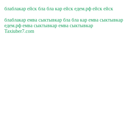
блаблакар ейск бла бла кар ейск едем.рф ейск ейск
блаблакар емва сыктывкар бла бла кар емва сыктывкар
едем.рф емва сыктывкар емва сыктывкар
Taxiuber7.com