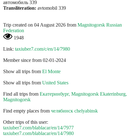
автомобиль 339
Transliteration:
avtomobil 339
Trip created on 04 August 2026 from
Magnitogorsk Russian
Federation
1948
Link:
taxiuber7.com/c/en/14/7980
Member since from 02-01-2024
Show all trips from
El Monte
Show all trips from
United States
Find all trips from
Екатеринбург, Magnitogorsk Ekaterinburg,
Magnitogorsk
Find empty places from
челябинск chelyabinsk
Other trips of this user:
taxiuber7.com/blablacar/en/14/7977
taxiuber7.com/blablacar/en/14/7980