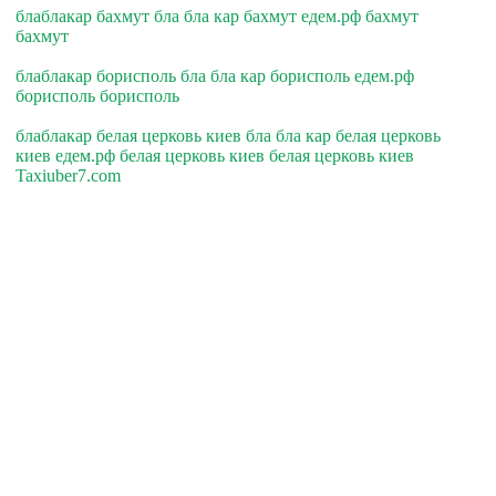
блаблакар бахмут бла бла кар бахмут едем.рф бахмут
бахмут
блаблакар борисполь бла бла кар борисполь едем.рф
борисполь борисполь
блаблакар белая церковь киев бла бла кар белая церковь
киев едем.рф белая церковь киев белая церковь киев
Taxiuber7.com