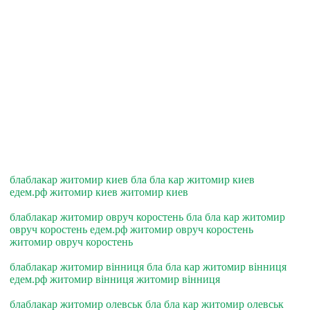
блаблакар житомир киев бла бла кар житомир киев
едем.рф житомир киев житомир киев
блаблакар житомир овруч коростень бла бла кар житомир
овруч коростень едем.рф житомир овруч коростень
житомир овруч коростень
блаблакар житомир вiнниця бла бла кар житомир вiнниця
едем.рф житомир вiнниця житомир вiнниця
блаблакар житомир олевськ бла бла кар житомир олевськ