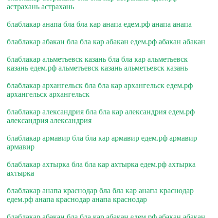
астрахань астрахань
блаблакар анапа бла бла кар анапа едем.рф анапа анапа
блаблакар абакан бла бла кар абакан едем.рф абакан абакан
блаблакар альметьевск казань бла бла кар альметьевск
казань едем.рф альметьевск казань альметьевск казань
блаблакар архангельск бла бла кар архангельск едем.рф
архангельск архангельск
блаблакар александрия бла бла кар александрия едем.рф
александрия александрия
блаблакар армавир бла бла кар армавир едем.рф армавир
армавир
блаблакар ахтырка бла бла кар ахтырка едем.рф ахтырка
ахтырка
блаблакар анапа краснодар бла бла кар анапа краснодар
едем.рф анапа краснодар анапа краснодар
блаблакар абакан бла бла кар абакан едем.рф абакан абакан