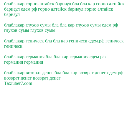
блаблакар горно алтайск барнаул бла бла кар горно алтайск
барнаул едем.рф горно алтайск барнаул горно алтайск
барнаул
блаблакар глухов сумы бла бла кар глухов сумы едем.рф
глухов сумы глухов сумы
блаблакар геническ бла бла кар геническ едем.рф геническ
геническ
блаблакар германия бла бла кар германия едем.рф
германия германия
блаблакар возврат денег бла бла кар возврат денег едем.рф
возврат денег возврат денег
Taxiuber7.com