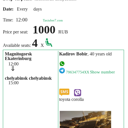
Date:
Every days
12:00
Time:
Taxiuber7.com
1000
Price per seat:
RUB
4
Available seats:
X
Magnitogorsk
Kadirov Bobir
, 40 years old
Ekaterinburg
12:00
⇓
Show number
796347754XX
chelyabinsk chelyabinsk
15:00
toyota corolla