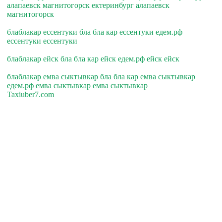
алапаевск магнитогорск ектеринбург алапаевск
магнитогорск
блаблакар ессентуки бла бла кар ессентуки едем.рф
ессентуки ессентуки
блаблакар ейск бла бла кар ейск едем.рф ейск ейск
блаблакар емва сыктывкар бла бла кар емва сыктывкар
едем.рф емва сыктывкар емва сыктывкар
Taxiuber7.com