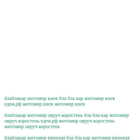
блаблакар житомир киев бла бла кар житомир киев
едем.рф житомир киев житомир киев
блаблакар житомир овруч коростень бла бла кар житомир
овруч коростень едем.рф житомир овруч коростень
житомир овруч коростень
блаблакар житомир вiнниця бла бла кар житомир вiнниця