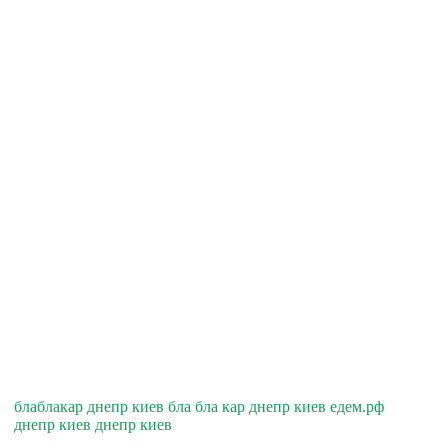
блаблакар днепр киев бла бла кар днепр киев едем.рф
днепр киев днепр киев