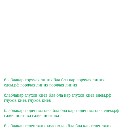
блаблакар горячая линия бла бла кар горячая линия
едем.рф горячая линия горячая линия
блаблакар глухов киев бла бла кар глухов киев едем.рф
глухов киев глухов киев
блаблакар гадяч полтава бла бла кар гадяч полтава едем.рф
гадяч полтава гадяч полтава
блаблакар геленджик краснодар бла бла кар геленджик