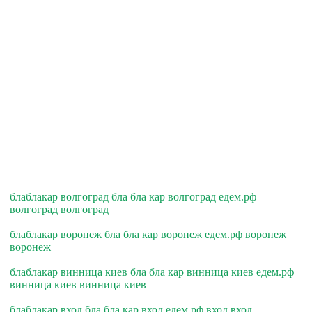
блаблакар волгоград бла бла кар волгоград едем.рф
волгоград волгоград
блаблакар воронеж бла бла кар воронеж едем.рф воронеж
воронеж
блаблакар винница киев бла бла кар винница киев едем.рф
винница киев винница киев
блаблакар вход бла бла кар вход едем.рф вход вход