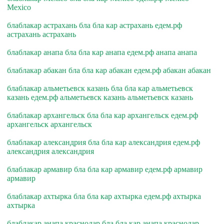
Mexico
блаблакар астрахань бла бла кар астрахань едем.рф
астрахань астрахань
блаблакар анапа бла бла кар анапа едем.рф анапа анапа
блаблакар абакан бла бла кар абакан едем.рф абакан абакан
блаблакар альметьевск казань бла бла кар альметьевск
казань едем.рф альметьевск казань альметьевск казань
блаблакар архангельск бла бла кар архангельск едем.рф
архангельск архангельск
блаблакар александрия бла бла кар александрия едем.рф
александрия александрия
блаблакар армавир бла бла кар армавир едем.рф армавир
армавир
блаблакар ахтырка бла бла кар ахтырка едем.рф ахтырка
ахтырка
блаблакар анапа краснодар бла бла кар анапа краснодар