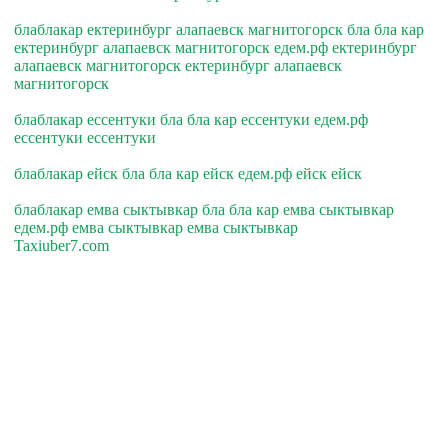
блаблакар ектеринбург алапаевск магнитогорск бла бла кар
ектеринбург алапаевск магнитогорск едем.рф ектеринбург
алапаевск магнитогорск ектеринбург алапаевск
магнитогорск
блаблакар ессентуки бла бла кар ессентуки едем.рф
ессентуки ессентуки
блаблакар ейск бла бла кар ейск едем.рф ейск ейск
блаблакар емва сыктывкар бла бла кар емва сыктывкар
едем.рф емва сыктывкар емва сыктывкар
Taxiuber7.com