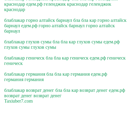
краснодар едем.рф геленджик краснодар геленджик
краснодар
блаблакар горно алтайск барнаул бла бла кар горно алтайск
барнаул едем.рф горно алтайск барнаул горно алтайск
барнаул
блаблакар глухов сумы бла бла кар глухов сумы едем.рф
глухов сумы глухов сумы
блаблакар геническ бла бла кар геническ едем.рф геническ
геническ
блаблакар германия бла бла кар германия едем.рф
германия германия
блаблакар возврат денег бла бла кар возврат денег едем.рф
возврат денег возврат денег
Taxiuber7.com