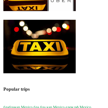
Popular trips
блаблакар Mexico бла бла кар Mexico едем.рф Mexico