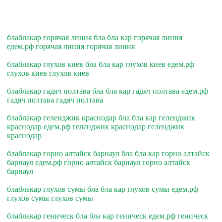
блаблакар горячая линия бла бла кар горячая линия
едем.рф горячая линия горячая линия
блаблакар глухов киев бла бла кар глухов киев едем.рф
глухов киев глухов киев
блаблакар гадяч полтава бла бла кар гадяч полтава едем.рф
гадяч полтава гадяч полтава
блаблакар геленджик краснодар бла бла кар геленджик
краснодар едем.рф геленджик краснодар геленджик
краснодар
блаблакар горно алтайск барнаул бла бла кар горно алтайск
барнаул едем.рф горно алтайск барнаул горно алтайск
барнаул
блаблакар глухов сумы бла бла кар глухов сумы едем.рф
глухов сумы глухов сумы
блаблакар геническ бла бла кар геническ едем.рф геническ