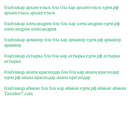
блаблакар архангельск бла бла кар архангельск едем.рф
архангельск архангельск
блаблакар александрия бла бла кар александрия едем.рф
александрия александрия
блаблакар армавир бла бла кар армавир едем.рф армавир
армавир
блаблакар ахтырка бла бла кар ахтырка едем.рф ахтырка
ахтырка
блаблакар анапа краснодар бла бла кар анапа краснодар
едем.рф анапа краснодар анапа краснодар
блаблакар абакан бла бла кар абакан едем.рф абакан абакан
Taxiuber7.com