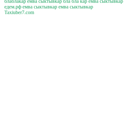
блаблакар емва сыктывкар бла бла кар емва сыктывкар
едем.рф емва сыктывкар емва сыктывкар
Taxiuber7.com