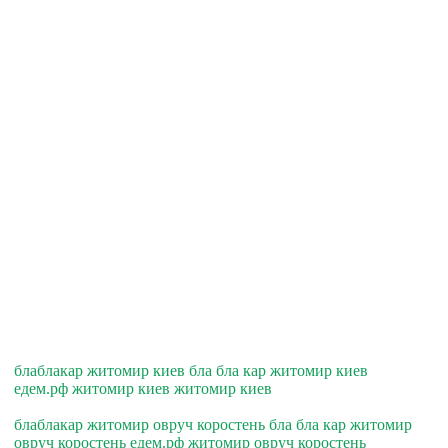
блаблакар житомир киев бла бла кар житомир киев
едем.рф житомир киев житомир киев
блаблакар житомир овруч коростень бла бла кар житомир
овруч коростень едем.рф житомир овруч коростень