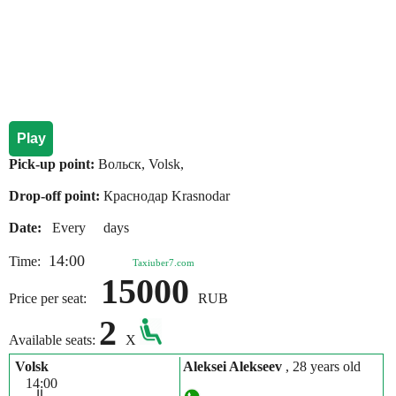
Play
Pick-up point:
Вольск, Volsk,
Drop-off point:
Краснодар Krasnodar
Date:
Every days
14:00
Time:
Taxiuber7.com
15000
Price per seat:
RUB
2
Available seats:
X
Volsk
Aleksei Alekseev
, 28 years old
14:00