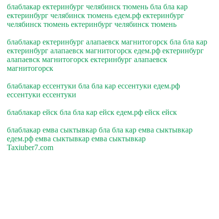
блаблакар ектеринбург челябинск тюмень бла бла кар
ектеринбург челябинск тюмень едем.рф ектеринбург
челябинск тюмень ектеринбург челябинск тюмень
блаблакар ектеринбург алапаевск магнитогорск бла бла кар
ектеринбург алапаевск магнитогорск едем.рф ектеринбург
алапаевск магнитогорск ектеринбург алапаевск
магнитогорск
блаблакар ессентуки бла бла кар ессентуки едем.рф
ессентуки ессентуки
блаблакар ейск бла бла кар ейск едем.рф ейск ейск
блаблакар емва сыктывкар бла бла кар емва сыктывкар
едем.рф емва сыктывкар емва сыктывкар
Taxiuber7.com