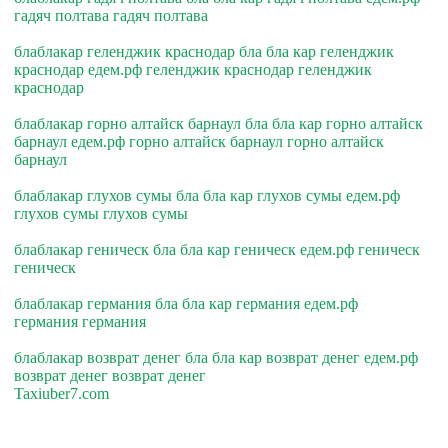
гадяч полтава гадяч полтава
блаблакар геленджик краснодар бла бла кар геленджик
краснодар едем.рф геленджик краснодар геленджик
краснодар
блаблакар горно алтайск барнаул бла бла кар горно алтайск
барнаул едем.рф горно алтайск барнаул горно алтайск
барнаул
блаблакар глухов сумы бла бла кар глухов сумы едем.рф
глухов сумы глухов сумы
блаблакар геническ бла бла кар геническ едем.рф геническ
геническ
блаблакар германия бла бла кар германия едем.рф
германия германия
блаблакар возврат денег бла бла кар возврат денег едем.рф
возврат денег возврат денег
Taxiuber7.com