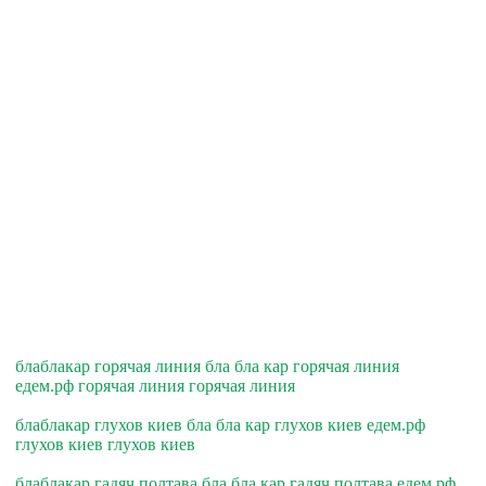
блаблакар горячая линия бла бла кар горячая линия
едем.рф горячая линия горячая линия
блаблакар глухов киев бла бла кар глухов киев едем.рф
глухов киев глухов киев
блаблакар гадяч полтава бла бла кар гадяч полтава едем.рф