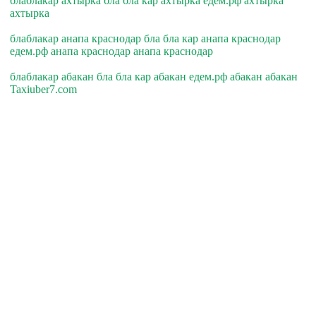
блаблакар ахтырка бла бла кар ахтырка едем.рф ахтырка
ахтырка
блаблакар анапа краснодар бла бла кар анапа краснодар
едем.рф анапа краснодар анапа краснодар
блаблакар абакан бла бла кар абакан едем.рф абакан абакан
Taxiuber7.com