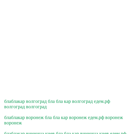
блаблакар волгоград бла бла кар волгоград едем.рф
волгоград волгоград
блаблакар воронеж бла бла кар воронеж едем.рф воронеж
воронеж
блаблакар винница киев бла бла кар винница киев едем.рф