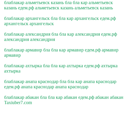
блаблакар альметьевск казань бла бла кар альметьевск
казань едем.рф альметьевск казань альметьевск казань
блаблакар архангельск бла бла кар архангельск едем.рф
архангельск архангельск
блаблакар александрия бла бла кар александрия едем.рф
александрия александрия
блаблакар армавир бла бла кар армавир едем.рф армавир
армавир
блаблакар ахтырка бла бла кар ахтырка едем.рф ахтырка
ахтырка
блаблакар анапа краснодар бла бла кар анапа краснодар
едем.рф анапа краснодар анапа краснодар
блаблакар абакан бла бла кар абакан едем.рф абакан абакан
Taxiuber7.com