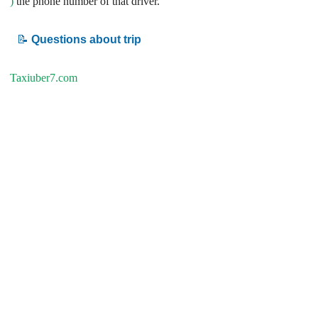
)
the phone number of that driver.
📝
Questions about trip
Taxiuber7.com