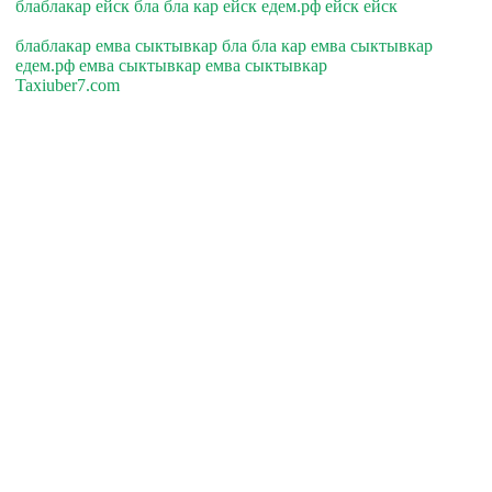
блаблакар ейск бла бла кар ейск едем.рф ейск ейск
блаблакар емва сыктывкар бла бла кар емва сыктывкар
едем.рф емва сыктывкар емва сыктывкар
Taxiuber7.com