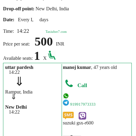
Drop-off point:
New Delhi, India
Date:
Every I, days
14:22
Time:
Taxiuber7.com
500
Price per seat:
INR
1
Available seats:
X
uttar pardesh
manoj kumar
, 47 years old
14:22
⇓
Call
Rampur, India
⇓
919917973333
New Delhi
14:22
suzuki gsx-r600