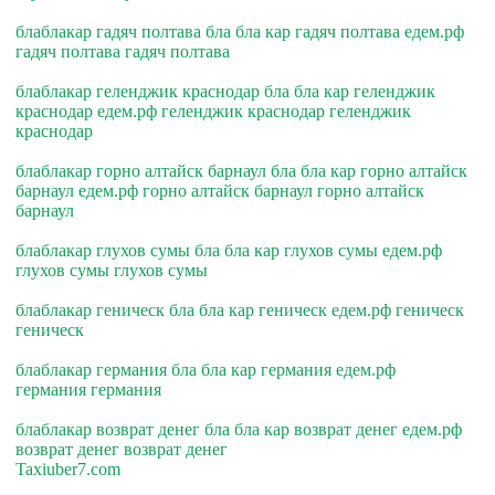
блаблакар гадяч полтава бла бла кар гадяч полтава едем.рф
гадяч полтава гадяч полтава
блаблакар геленджик краснодар бла бла кар геленджик
краснодар едем.рф геленджик краснодар геленджик
краснодар
блаблакар горно алтайск барнаул бла бла кар горно алтайск
барнаул едем.рф горно алтайск барнаул горно алтайск
барнаул
блаблакар глухов сумы бла бла кар глухов сумы едем.рф
глухов сумы глухов сумы
блаблакар геническ бла бла кар геническ едем.рф геническ
геническ
блаблакар германия бла бла кар германия едем.рф
германия германия
блаблакар возврат денег бла бла кар возврат денег едем.рф
возврат денег возврат денег
Taxiuber7.com