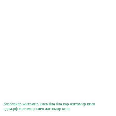
блаблакар житомир киев бла бла кар житомир киев
едем.рф житомир киев житомир киев