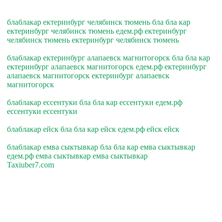
блаблакар ектеринбург челябинск тюмень бла бла кар
ектеринбург челябинск тюмень едем.рф ектеринбург
челябинск тюмень ектеринбург челябинск тюмень
блаблакар ектеринбург алапаевск магнитогорск бла бла кар
ектеринбург алапаевск магнитогорск едем.рф ектеринбург
алапаевск магнитогорск ектеринбург алапаевск
магнитогорск
блаблакар ессентуки бла бла кар ессентуки едем.рф
ессентуки ессентуки
блаблакар ейск бла бла кар ейск едем.рф ейск ейск
блаблакар емва сыктывкар бла бла кар емва сыктывкар
едем.рф емва сыктывкар емва сыктывкар
Taxiuber7.com