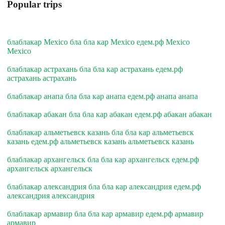
Popular trips
блаблакар Mexico бла бла кар Mexico едем.рф Mexico
Mexico
блаблакар астрахань бла бла кар астрахань едем.рф
астрахань астрахань
блаблакар анапа бла бла кар анапа едем.рф анапа анапа
блаблакар абакан бла бла кар абакан едем.рф абакан абакан
блаблакар альметьевск казань бла бла кар альметьевск
казань едем.рф альметьевск казань альметьевск казань
блаблакар архангельск бла бла кар архангельск едем.рф
архангельск архангельск
блаблакар александрия бла бла кар александрия едем.рф
александрия александрия
блаблакар армавир бла бла кар армавир едем.рф армавир
армавир