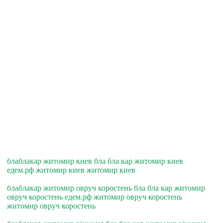
блаблакар житомир киев бла бла кар житомир киев
едем.рф житомир киев житомир киев
блаблакар житомир овруч коростень бла бла кар житомир
овруч коростень едем.рф житомир овруч коростень
житомир овруч коростень