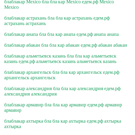
блаблакар Mexico бла бла кар Mexico едем.рф Mexico
Mexico
блаблакар астрахань бла бла кар астрахань едем.рф
астрахань астрахань
блаблакар анапа бла бла кар анапа едем.рф анапа анапа
блаблакар абакан бла бла кар абакан едем.рф абакан абакан
блаблакар альметьевск казань бла бла кар альметьевск
казань едем.рф альметьевск казань альметьевск казань
блаблакар архангельск бла бла кар архангельск едем.рф
архангельск архангельск
блаблакар александрия бла бла кар александрия едем.рф
александрия александрия
блаблакар армавир бла бла кар армавир едем.рф армавир
армавир
блаблакар ахтырка бла бла кар ахтырка едем.рф ахтырка
ахтырка