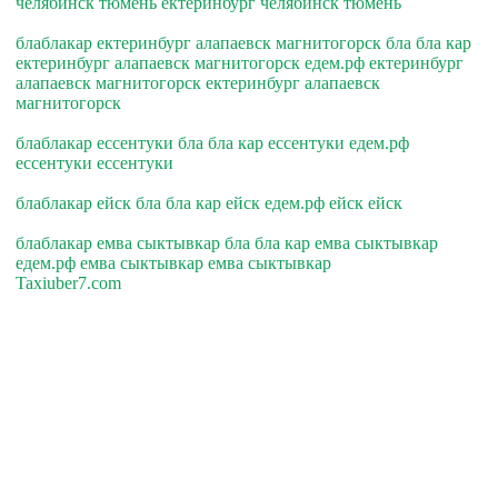
челябинск тюмень ектеринбург челябинск тюмень
блаблакар ектеринбург алапаевск магнитогорск бла бла кар
ектеринбург алапаевск магнитогорск едем.рф ектеринбург
алапаевск магнитогорск ектеринбург алапаевск
магнитогорск
блаблакар ессентуки бла бла кар ессентуки едем.рф
ессентуки ессентуки
блаблакар ейск бла бла кар ейск едем.рф ейск ейск
блаблакар емва сыктывкар бла бла кар емва сыктывкар
едем.рф емва сыктывкар емва сыктывкар
Taxiuber7.com