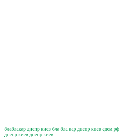
блаблакар днепр киев бла бла кар днепр киев едем.рф
днепр киев днепр киев