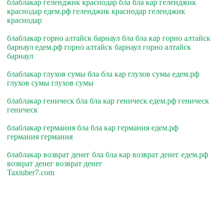
блаблакар геленджик краснодар бла бла кар геленджик
краснодар едем.рф геленджик краснодар геленджик
краснодар
блаблакар горно алтайск барнаул бла бла кар горно алтайск
барнаул едем.рф горно алтайск барнаул горно алтайск
барнаул
блаблакар глухов сумы бла бла кар глухов сумы едем.рф
глухов сумы глухов сумы
блаблакар геническ бла бла кар геническ едем.рф геническ
геническ
блаблакар германия бла бла кар германия едем.рф
германия германия
блаблакар возврат денег бла бла кар возврат денег едем.рф
возврат денег возврат денег
Taxiuber7.com