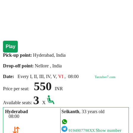
Play
Pick-up point:
Hyderabad, India
Drop-off point:
Nellore , India
Date:
Every I, II, III, IV, V,
VI
,
08:00
Taxiuber7.com
550
Price per seat:
INR
3
Available seats:
X
Hyderabad
Srikanth
, 33 years old
08:00
⇵
Show number
9194907798XX