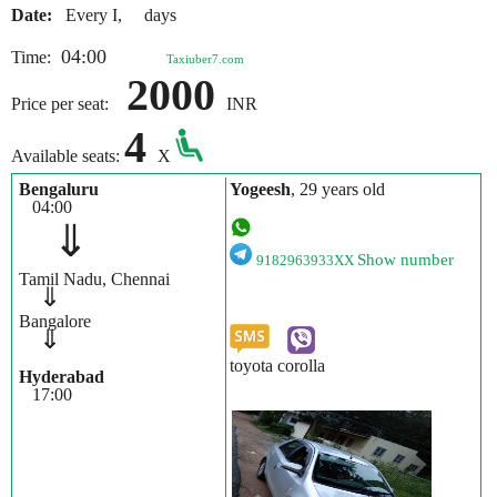
Date:
Every I, days
04:00
Time:
Taxiuber7.com
2000
Price per seat:
INR
4
Available seats:
X
Bengaluru
Yogeesh
, 29 years old
04:00
⇓
Show number
9182963933XX
Tamil Nadu, Chennai
⇓
Bangalore
⇓
toyota corolla
Hyderabad
17:00