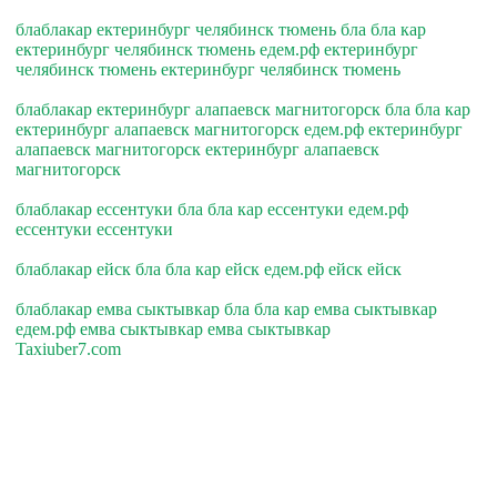
блаблакар ектеринбург челябинск тюмень бла бла кар
ектеринбург челябинск тюмень едем.рф ектеринбург
челябинск тюмень ектеринбург челябинск тюмень
блаблакар ектеринбург алапаевск магнитогорск бла бла кар
ектеринбург алапаевск магнитогорск едем.рф ектеринбург
алапаевск магнитогорск ектеринбург алапаевск
магнитогорск
блаблакар ессентуки бла бла кар ессентуки едем.рф
ессентуки ессентуки
блаблакар ейск бла бла кар ейск едем.рф ейск ейск
блаблакар емва сыктывкар бла бла кар емва сыктывкар
едем.рф емва сыктывкар емва сыктывкар
Taxiuber7.com