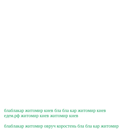
блаблакар житомир киев бла бла кар житомир киев
едем.рф житомир киев житомир киев
блаблакар житомир овруч коростень бла бла кар житомир