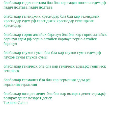
блаблакар гадяч полтава бла бла кар гадяч полтава едем.рф
гадяч полтава гадяч полтава
блаблакар геленджик краснодар бла бла кар геленджик
краснодар едем.рф геленджик краснодар геленджик
краснодар
блаблакар горно алтайск барнаул бла бла кар горно алтайск
барнаул едем.рф горно алтайск барнаул горно алтайск
барнаул
блаблакар глухов сумы бла бла кар глухов сумы едем.рф
глухов сумы глухов сумы
блаблакар геническ бла бла кар геническ едем.рф геническ
геническ
блаблакар германия бла бла кар германия едем.рф
германия германия
блаблакар возврат денег бла бла кар возврат денег едем.рф
возврат денег возврат денег
Taxiuber7.com