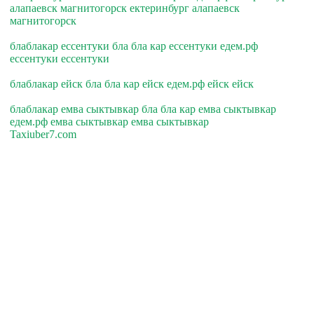
алапаевск магнитогорск ектеринбург алапаевск
магнитогорск
блаблакар ессентуки бла бла кар ессентуки едем.рф
ессентуки ессентуки
блаблакар ейск бла бла кар ейск едем.рф ейск ейск
блаблакар емва сыктывкар бла бла кар емва сыктывкар
едем.рф емва сыктывкар емва сыктывкар
Taxiuber7.com