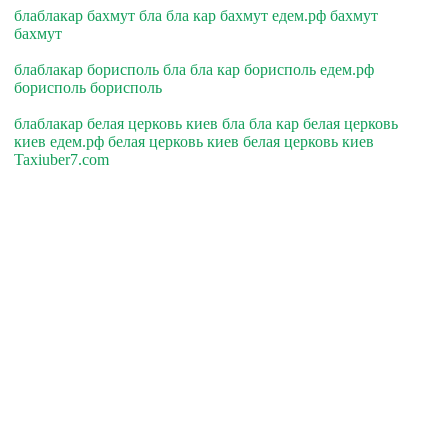
блаблакар бахмут бла бла кар бахмут едем.рф бахмут
бахмут
блаблакар борисполь бла бла кар борисполь едем.рф
борисполь борисполь
блаблакар белая церковь киев бла бла кар белая церковь
киев едем.рф белая церковь киев белая церковь киев
Taxiuber7.com