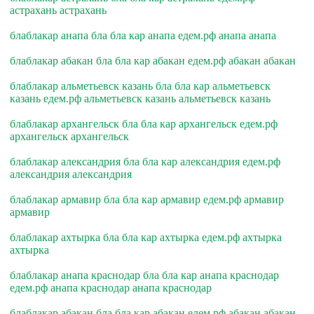
астрахань астрахань
блаблакар анапа бла бла кар анапа едем.рф анапа анапа
блаблакар абакан бла бла кар абакан едем.рф абакан абакан
блаблакар альметьевск казань бла бла кар альметьевск
казань едем.рф альметьевск казань альметьевск казань
блаблакар архангельск бла бла кар архангельск едем.рф
архангельск архангельск
блаблакар александрия бла бла кар александрия едем.рф
александрия александрия
блаблакар армавир бла бла кар армавир едем.рф армавир
армавир
блаблакар ахтырка бла бла кар ахтырка едем.рф ахтырка
ахтырка
блаблакар анапа краснодар бла бла кар анапа краснодар
едем.рф анапа краснодар анапа краснодар
блаблакар абакан бла бла кар абакан едем.рф абакан абакан