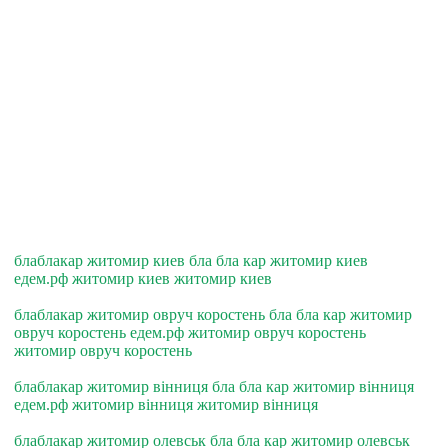
блаблакар житомир киев бла бла кар житомир киев
едем.рф житомир киев житомир киев
блаблакар житомир овруч коростень бла бла кар житомир
овруч коростень едем.рф житомир овруч коростень
житомир овруч коростень
блаблакар житомир вiнниця бла бла кар житомир вiнниця
едем.рф житомир вiнниця житомир вiнниця
блаблакар житомир олевськ бла бла кар житомир олевськ