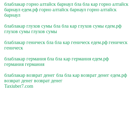
блаблакар горно алтайск барнаул бла бла кар горно алтайск
барнаул едем.рф горно алтайск барнаул горно алтайск
барнаул
блаблакар глухов сумы бла бла кар глухов сумы едем.рф
глухов сумы глухов сумы
блаблакар геническ бла бла кар геническ едем.рф геническ
геническ
блаблакар германия бла бла кар германия едем.рф
германия германия
блаблакар возврат денег бла бла кар возврат денег едем.рф
возврат денег возврат денег
Taxiuber7.com