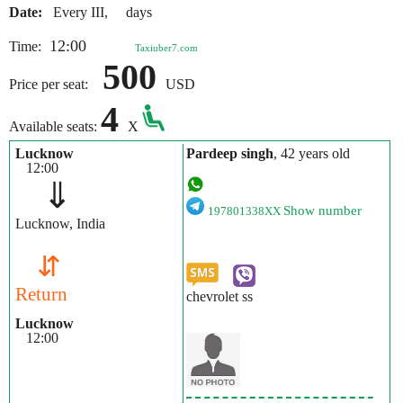
Date:
Every III, days
12:00
Time:
Taxiuber7.com
500
Price per seat:
USD
4
Available seats:
X
Lucknow
Pardeep singh
, 42 years old
12:00
⇓
Show number
197801338XX
Lucknow, India
⇵
Return
chevrolet ss
Lucknow
12:00