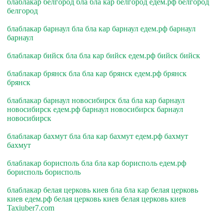
блаблакар белгород бла бла кар белгород едем.рф белгород
белгород
блаблакар барнаул бла бла кар барнаул едем.рф барнаул
барнаул
блаблакар бийск бла бла кар бийск едем.рф бийск бийск
блаблакар брянск бла бла кар брянск едем.рф брянск
брянск
блаблакар барнаул новосибирск бла бла кар барнаул
новосибирск едем.рф барнаул новосибирск барнаул
новосибирск
блаблакар бахмут бла бла кар бахмут едем.рф бахмут
бахмут
блаблакар борисполь бла бла кар борисполь едем.рф
борисполь борисполь
блаблакар белая церковь киев бла бла кар белая церковь
киев едем.рф белая церковь киев белая церковь киев
Taxiuber7.com