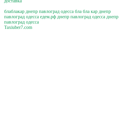
доставка
блаблакар днепр павлоград одесса бла бла кар днепр
павлоград одесса едем.рф днепр павлоград одесса днепр
павлоград одесса
Taxiuber7.com