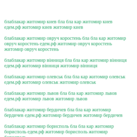
блаблакар житомир киев бла бла кар житомир киев
едем.рф житомир киев житомир киев
блаблакар житомир овруч коростень бла бла кар житомир
овруч коростень едем.рф житомир овруч коростень
житомир овруч коростень
блаблакар житомир вiнниця бла бла кар житомир вiнниця
едем.рф житомир вiнниця житомир вiнниця
блаблакар житомир олевськ бла бла кар житомир олевськ
едем.рф житомир олевськ житомир олевськ
блаблакар житомир львов бла бла кар житомир львов
едем.рф житомир львов житомир львов
блаблакар житомир бердичев бла бла кар житомир
бердичев едем.рф житомир бердичев житомир бердичев
блаблакар житомир борисполь бла бла кар житомир
борисполь едем.рф житомир борисполь житомир