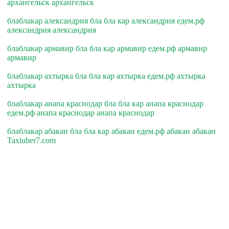
архангельск архангельск
блаблакар александрия бла бла кар александрия едем.рф
александрия александрия
блаблакар армавир бла бла кар армавир едем.рф армавир
армавир
блаблакар ахтырка бла бла кар ахтырка едем.рф ахтырка
ахтырка
блаблакар анапа краснодар бла бла кар анапа краснодар
едем.рф анапа краснодар анапа краснодар
блаблакар абакан бла бла кар абакан едем.рф абакан абакан
Taxiuber7.com