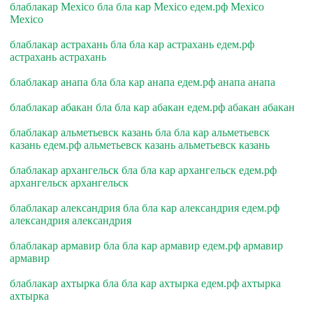
блаблакар Mexico бла бла кар Mexico едем.рф Mexico
Mexico
блаблакар астрахань бла бла кар астрахань едем.рф
астрахань астрахань
блаблакар анапа бла бла кар анапа едем.рф анапа анапа
блаблакар абакан бла бла кар абакан едем.рф абакан абакан
блаблакар альметьевск казань бла бла кар альметьевск
казань едем.рф альметьевск казань альметьевск казань
блаблакар архангельск бла бла кар архангельск едем.рф
архангельск архангельск
блаблакар александрия бла бла кар александрия едем.рф
александрия александрия
блаблакар армавир бла бла кар армавир едем.рф армавир
армавир
блаблакар ахтырка бла бла кар ахтырка едем.рф ахтырка
ахтырка