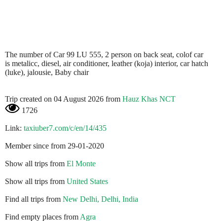
The number of Car 99 LU 555, 2 person on back seat, colof car
is metalicc, diesel, air conditioner, leather (koja) interior, car hatch
(luke), jalousie, Baby chair
Trip created on 04 August 2026 from
Hauz Khas NCT
1726
Link:
taxiuber7.com/c/en/14/435
Member since from 29-01-2020
Show all trips from
El Monte
Show all trips from
United States
Find all trips from
New Delhi, Delhi, India
Find empty places from
Agra