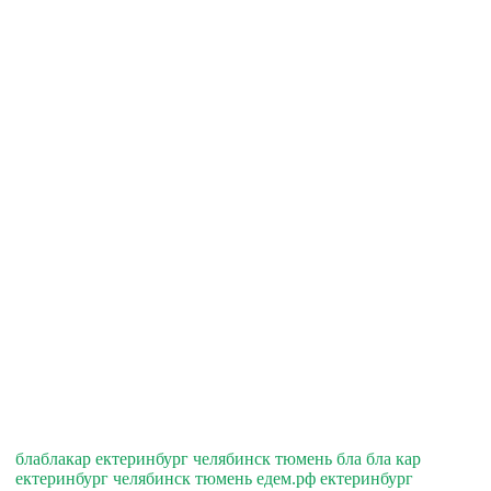
блаблакар ектеринбург челябинск тюмень бла бла кар
ектеринбург челябинск тюмень едем.рф ектеринбург