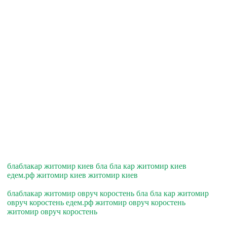
блаблакар житомир киев бла бла кар житомир киев
едем.рф житомир киев житомир киев
блаблакар житомир овруч коростень бла бла кар житомир
овруч коростень едем.рф житомир овруч коростень
житомир овруч коростень