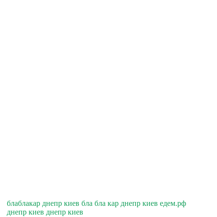
блаблакар днепр киев бла бла кар днепр киев едем.рф
днепр киев днепр киев