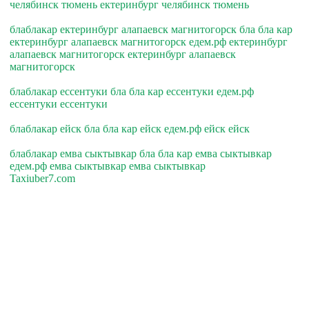
челябинск тюмень ектеринбург челябинск тюмень
блаблакар ектеринбург алапаевск магнитогорск бла бла кар
ектеринбург алапаевск магнитогорск едем.рф ектеринбург
алапаевск магнитогорск ектеринбург алапаевск
магнитогорск
блаблакар ессентуки бла бла кар ессентуки едем.рф
ессентуки ессентуки
блаблакар ейск бла бла кар ейск едем.рф ейск ейск
блаблакар емва сыктывкар бла бла кар емва сыктывкар
едем.рф емва сыктывкар емва сыктывкар
Taxiuber7.com