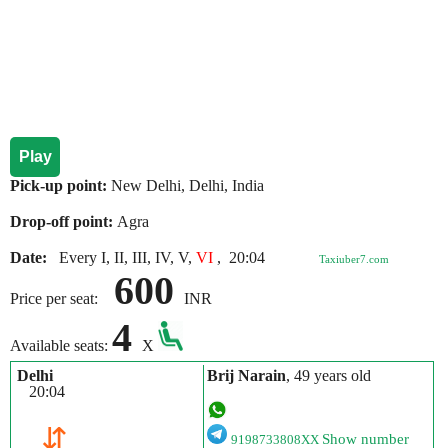
Play
Pick-up point:
New Delhi, Delhi, India
Drop-off point:
Agra
Date:
Every I, II, III, IV, V,
VI
,
20:04
Taxiuber7.com
600
Price per seat:
INR
4
Available seats:
X
Delhi
Brij Narain
, 49 years old
20:04
⇵
Show number
9198733808XX