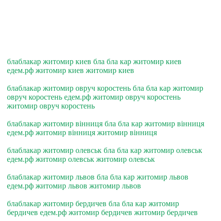
блаблакар житомир киев бла бла кар житомир киев
едем.рф житомир киев житомир киев
блаблакар житомир овруч коростень бла бла кар житомир
овруч коростень едем.рф житомир овруч коростень
житомир овруч коростень
блаблакар житомир вiнниця бла бла кар житомир вiнниця
едем.рф житомир вiнниця житомир вiнниця
блаблакар житомир олевськ бла бла кар житомир олевськ
едем.рф житомир олевськ житомир олевськ
блаблакар житомир львов бла бла кар житомир львов
едем.рф житомир львов житомир львов
блаблакар житомир бердичев бла бла кар житомир
бердичев едем.рф житомир бердичев житомир бердичев