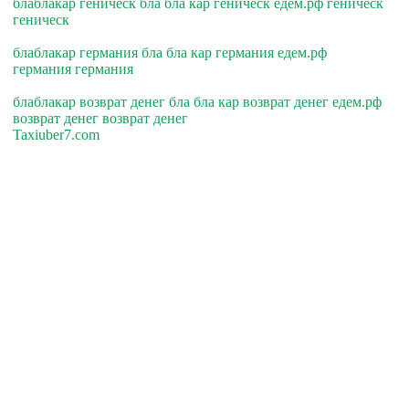
блаблакар геническ бла бла кар геническ едем.рф геническ
геническ
блаблакар германия бла бла кар германия едем.рф
германия германия
блаблакар возврат денег бла бла кар возврат денег едем.рф
возврат денег возврат денег
Taxiuber7.com