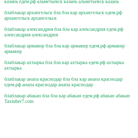
казань едем.рф альметьевск казань альметьевск казань
блаблакар архангельск бла бла кар архангельск едем.рф
архангельск архангельск
блаблакар александрия бла бла кар александрия едем.рф
александрия александрия
блаблакар армавир бла бла кар армавир едем.рф армавир
армавир
блаблакар ахтырка бла бла кар ахтырка едем.рф ахтырка
ахтырка
блаблакар анапа краснодар бла бла кар анапа краснодар
едем.рф анапа краснодар анапа краснодар
блаблакар абакан бла бла кар абакан едем.рф абакан абакан
Taxiuber7.com