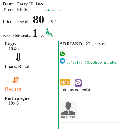
Date:
Every III days
10:46
Time:
Taxiuber7.com
80
Price per seat:
USD
1
Available seats:
X
Lages
ADRIANO
, 29 years old
10:46
⇓
Show number
5549917541XX
Lages, Brazil
⇵
Return
autobus not exist
Porto alegue
10:46