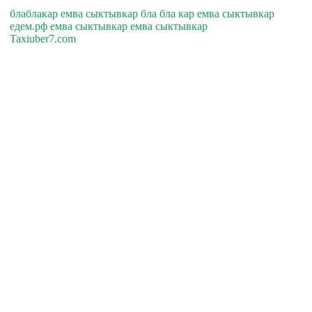
блаблакар емва сыктывкар бла бла кар емва сыктывкар
едем.рф емва сыктывкар емва сыктывкар
Taxiuber7.com