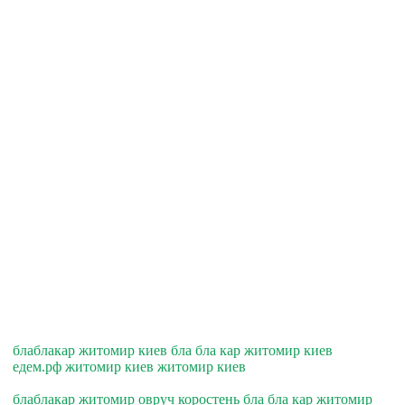
блаблакар житомир киев бла бла кар житомир киев
едем.рф житомир киев житомир киев
блаблакар житомир овруч коростень бла бла кар житомир