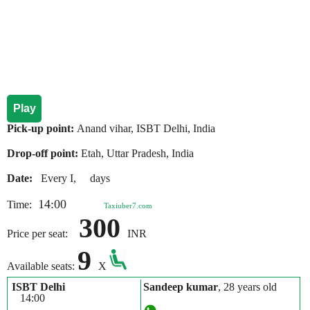
Play
Pick-up point:
Anand vihar, ISBT Delhi, India
Drop-off point:
Etah, Uttar Pradesh, India
Date:
Every I, days
14:00
Time:
Taxiuber7.com
300
Price per seat:
INR
9
Available seats:
X
ISBT Delhi
Sandeep kumar
, 28 years old
14:00