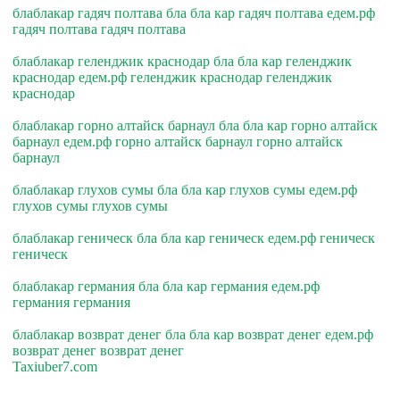
блаблакар гадяч полтава бла бла кар гадяч полтава едем.рф
гадяч полтава гадяч полтава
блаблакар геленджик краснодар бла бла кар геленджик
краснодар едем.рф геленджик краснодар геленджик
краснодар
блаблакар горно алтайск барнаул бла бла кар горно алтайск
барнаул едем.рф горно алтайск барнаул горно алтайск
барнаул
блаблакар глухов сумы бла бла кар глухов сумы едем.рф
глухов сумы глухов сумы
блаблакар геническ бла бла кар геническ едем.рф геническ
геническ
блаблакар германия бла бла кар германия едем.рф
германия германия
блаблакар возврат денег бла бла кар возврат денег едем.рф
возврат денег возврат денег
Taxiuber7.com