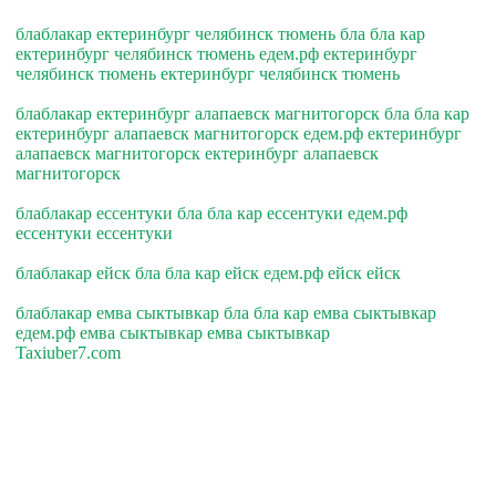
блаблакар ектеринбург челябинск тюмень бла бла кар
ектеринбург челябинск тюмень едем.рф ектеринбург
челябинск тюмень ектеринбург челябинск тюмень
блаблакар ектеринбург алапаевск магнитогорск бла бла кар
ектеринбург алапаевск магнитогорск едем.рф ектеринбург
алапаевск магнитогорск ектеринбург алапаевск
магнитогорск
блаблакар ессентуки бла бла кар ессентуки едем.рф
ессентуки ессентуки
блаблакар ейск бла бла кар ейск едем.рф ейск ейск
блаблакар емва сыктывкар бла бла кар емва сыктывкар
едем.рф емва сыктывкар емва сыктывкар
Taxiuber7.com