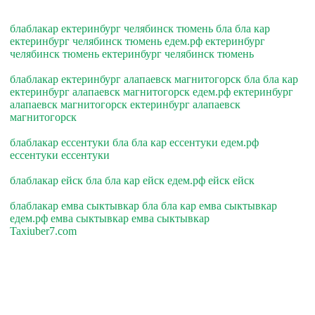
блаблакар ектеринбург челябинск тюмень бла бла кар
ектеринбург челябинск тюмень едем.рф ектеринбург
челябинск тюмень ектеринбург челябинск тюмень
блаблакар ектеринбург алапаевск магнитогорск бла бла кар
ектеринбург алапаевск магнитогорск едем.рф ектеринбург
алапаевск магнитогорск ектеринбург алапаевск
магнитогорск
блаблакар ессентуки бла бла кар ессентуки едем.рф
ессентуки ессентуки
блаблакар ейск бла бла кар ейск едем.рф ейск ейск
блаблакар емва сыктывкар бла бла кар емва сыктывкар
едем.рф емва сыктывкар емва сыктывкар
Taxiuber7.com