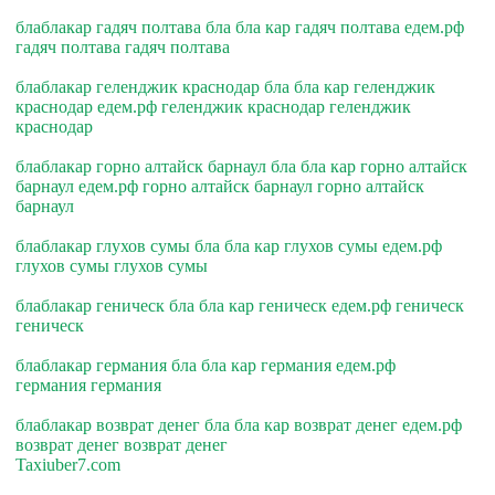
блаблакар гадяч полтава бла бла кар гадяч полтава едем.рф
гадяч полтава гадяч полтава
блаблакар геленджик краснодар бла бла кар геленджик
краснодар едем.рф геленджик краснодар геленджик
краснодар
блаблакар горно алтайск барнаул бла бла кар горно алтайск
барнаул едем.рф горно алтайск барнаул горно алтайск
барнаул
блаблакар глухов сумы бла бла кар глухов сумы едем.рф
глухов сумы глухов сумы
блаблакар геническ бла бла кар геническ едем.рф геническ
геническ
блаблакар германия бла бла кар германия едем.рф
германия германия
блаблакар возврат денег бла бла кар возврат денег едем.рф
возврат денег возврат денег
Taxiuber7.com