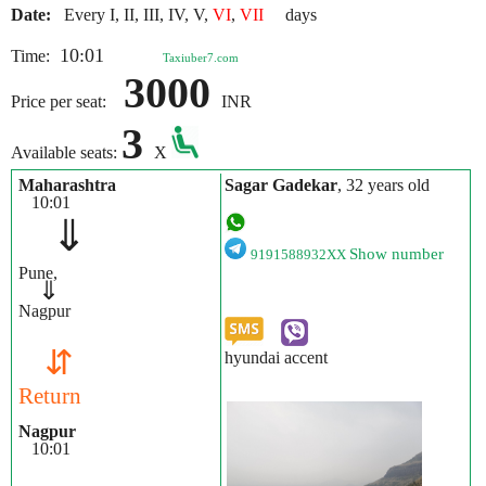
Date:
Every I, II, III, IV, V,
VI
,
VII
days
10:01
Time:
Taxiuber7.com
3000
Price per seat:
INR
3
Available seats:
X
Maharashtra
Sagar Gadekar
, 32 years old
10:01
⇓
Show number
9191588932XX
Pune,
⇓
Nagpur
⇵
hyundai accent
Return
Nagpur
10:01