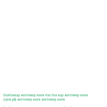
блаблакар житомир киев бла бла кар житомир киев
едем.рф житомир киев житомир киев