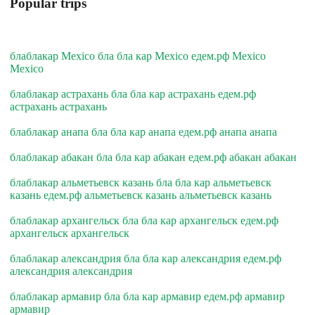
Popular trips
блаблакар Mexico бла бла кар Mexico едем.рф Mexico
Mexico
блаблакар астрахань бла бла кар астрахань едем.рф
астрахань астрахань
блаблакар анапа бла бла кар анапа едем.рф анапа анапа
блаблакар абакан бла бла кар абакан едем.рф абакан абакан
блаблакар альметьевск казань бла бла кар альметьевск
казань едем.рф альметьевск казань альметьевск казань
блаблакар архангельск бла бла кар архангельск едем.рф
архангельск архангельск
блаблакар александрия бла бла кар александрия едем.рф
александрия александрия
блаблакар армавир бла бла кар армавир едем.рф армавир
армавир