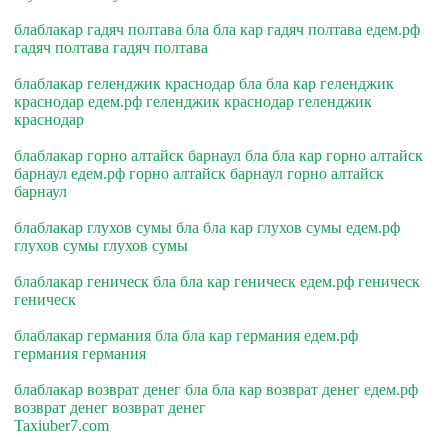
блаблакар гадяч полтава бла бла кар гадяч полтава едем.рф
гадяч полтава гадяч полтава
блаблакар геленджик краснодар бла бла кар геленджик
краснодар едем.рф геленджик краснодар геленджик
краснодар
блаблакар горно алтайск барнаул бла бла кар горно алтайск
барнаул едем.рф горно алтайск барнаул горно алтайск
барнаул
блаблакар глухов сумы бла бла кар глухов сумы едем.рф
глухов сумы глухов сумы
блаблакар геническ бла бла кар геническ едем.рф геническ
геническ
блаблакар германия бла бла кар германия едем.рф
германия германия
блаблакар возврат денег бла бла кар возврат денег едем.рф
возврат денег возврат денег
Taxiuber7.com