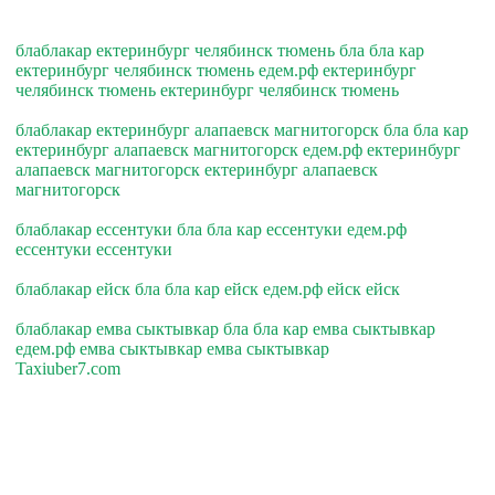
блаблакар ектеринбург челябинск тюмень бла бла кар
ектеринбург челябинск тюмень едем.рф ектеринбург
челябинск тюмень ектеринбург челябинск тюмень
блаблакар ектеринбург алапаевск магнитогорск бла бла кар
ектеринбург алапаевск магнитогорск едем.рф ектеринбург
алапаевск магнитогорск ектеринбург алапаевск
магнитогорск
блаблакар ессентуки бла бла кар ессентуки едем.рф
ессентуки ессентуки
блаблакар ейск бла бла кар ейск едем.рф ейск ейск
блаблакар емва сыктывкар бла бла кар емва сыктывкар
едем.рф емва сыктывкар емва сыктывкар
Taxiuber7.com