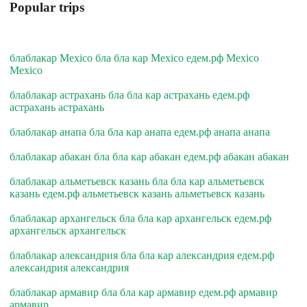
Popular trips
блаблакар Mexico бла бла кар Mexico едем.рф Mexico
Mexico
блаблакар астрахань бла бла кар астрахань едем.рф
астрахань астрахань
блаблакар анапа бла бла кар анапа едем.рф анапа анапа
блаблакар абакан бла бла кар абакан едем.рф абакан абакан
блаблакар альметьевск казань бла бла кар альметьевск
казань едем.рф альметьевск казань альметьевск казань
блаблакар архангельск бла бла кар архангельск едем.рф
архангельск архангельск
блаблакар александрия бла бла кар александрия едем.рф
александрия александрия
блаблакар армавир бла бла кар армавир едем.рф армавир
армавир