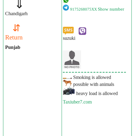
⇓
Show number
9175268075XX
Chandigarh
⇵
Return
suzuki
Punjab
Smoking is allowed
possible with animals
heavy load is allowed
Taxiuber7.com