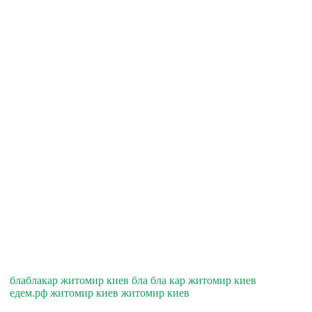
блаблакар житомир киев бла бла кар житомир киев
едем.рф житомир киев житомир киев