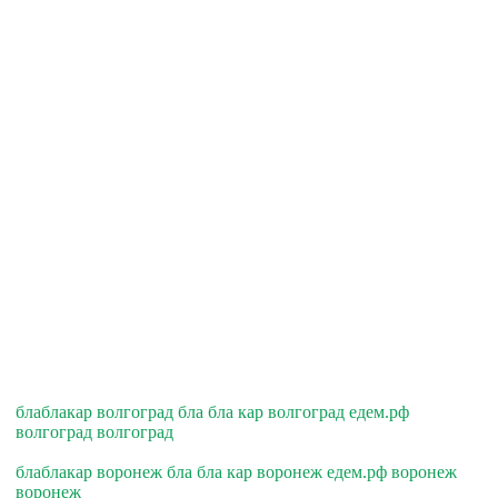
блаблакар волгоград бла бла кар волгоград едем.рф
волгоград волгоград
блаблакар воронеж бла бла кар воронеж едем.рф воронеж
воронеж