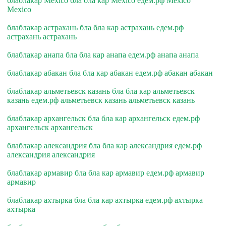
блаблакар Mexico бла бла кар Mexico едем.рф Mexico
Mexico
блаблакар астрахань бла бла кар астрахань едем.рф
астрахань астрахань
блаблакар анапа бла бла кар анапа едем.рф анапа анапа
блаблакар абакан бла бла кар абакан едем.рф абакан абакан
блаблакар альметьевск казань бла бла кар альметьевск
казань едем.рф альметьевск казань альметьевск казань
блаблакар архангельск бла бла кар архангельск едем.рф
архангельск архангельск
блаблакар александрия бла бла кар александрия едем.рф
александрия александрия
блаблакар армавир бла бла кар армавир едем.рф армавир
армавир
блаблакар ахтырка бла бла кар ахтырка едем.рф ахтырка
ахтырка