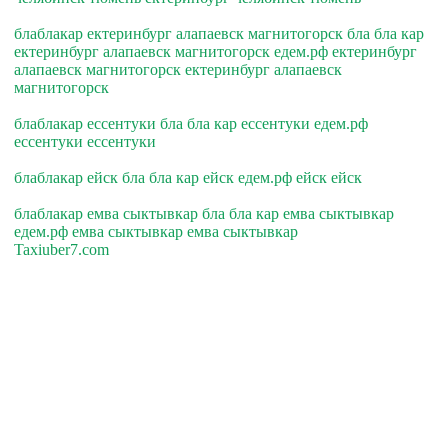
блаблакар ектеринбург алапаевск магнитогорск бла бла кар
ектеринбург алапаевск магнитогорск едем.рф ектеринбург
алапаевск магнитогорск ектеринбург алапаевск
магнитогорск
блаблакар ессентуки бла бла кар ессентуки едем.рф
ессентуки ессентуки
блаблакар ейск бла бла кар ейск едем.рф ейск ейск
блаблакар емва сыктывкар бла бла кар емва сыктывкар
едем.рф емва сыктывкар емва сыктывкар
Taxiuber7.com