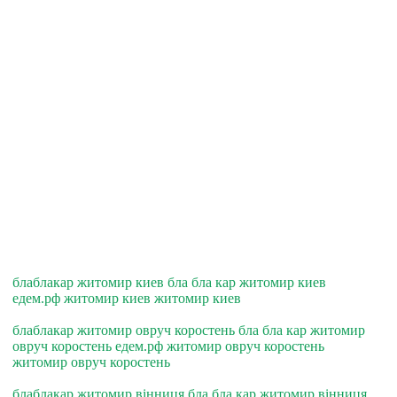
блаблакар житомир киев бла бла кар житомир киев
едем.рф житомир киев житомир киев
блаблакар житомир овруч коростень бла бла кар житомир
овруч коростень едем.рф житомир овруч коростень
житомир овруч коростень
блаблакар житомир вiнниця бла бла кар житомир вiнниця