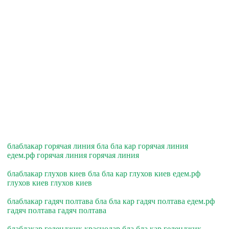
блаблакар горячая линия бла бла кар горячая линия
едем.рф горячая линия горячая линия
блаблакар глухов киев бла бла кар глухов киев едем.рф
глухов киев глухов киев
блаблакар гадяч полтава бла бла кар гадяч полтава едем.рф
гадяч полтава гадяч полтава
блаблакар геленджик краснодар бла бла кар геленджик