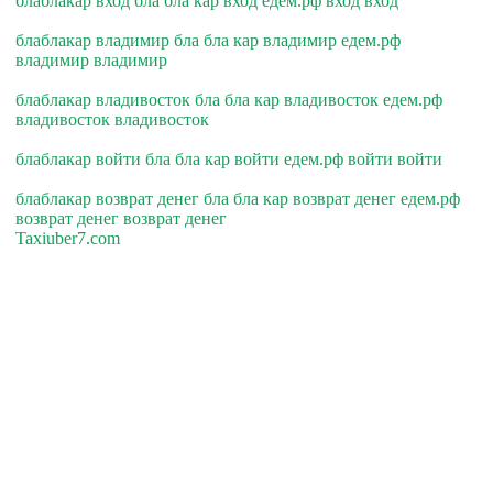
блаблакар вход бла бла кар вход едем.рф вход вход
блаблакар владимир бла бла кар владимир едем.рф
владимир владимир
блаблакар владивосток бла бла кар владивосток едем.рф
владивосток владивосток
блаблакар войти бла бла кар войти едем.рф войти войти
блаблакар возврат денег бла бла кар возврат денег едем.рф
возврат денег возврат денег
Taxiuber7.com