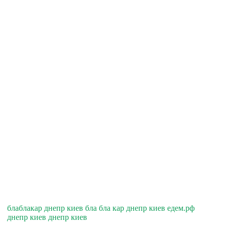
блаблакар днепр киев бла бла кар днепр киев едем.рф
днепр киев днепр киев