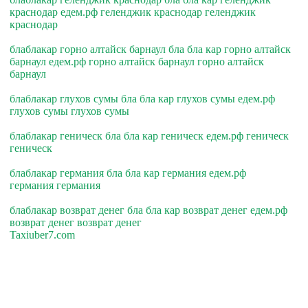
краснодар едем.рф геленджик краснодар геленджик
краснодар
блаблакар горно алтайск барнаул бла бла кар горно алтайск
барнаул едем.рф горно алтайск барнаул горно алтайск
барнаул
блаблакар глухов сумы бла бла кар глухов сумы едем.рф
глухов сумы глухов сумы
блаблакар геническ бла бла кар геническ едем.рф геническ
геническ
блаблакар германия бла бла кар германия едем.рф
германия германия
блаблакар возврат денег бла бла кар возврат денег едем.рф
возврат денег возврат денег
Taxiuber7.com