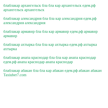
блаблакар архангельск бла бла кар архангельск едем.рф
архангельск архангельск
блаблакар александрия бла бла кар александрия едем.рф
александрия александрия
блаблакар армавир бла бла кар армавир едем.рф армавир
армавир
блаблакар ахтырка бла бла кар ахтырка едем.рф ахтырка
ахтырка
блаблакар анапа краснодар бла бла кар анапа краснодар
едем.рф анапа краснодар анапа краснодар
блаблакар абакан бла бла кар абакан едем.рф абакан абакан
Taxiuber7.com