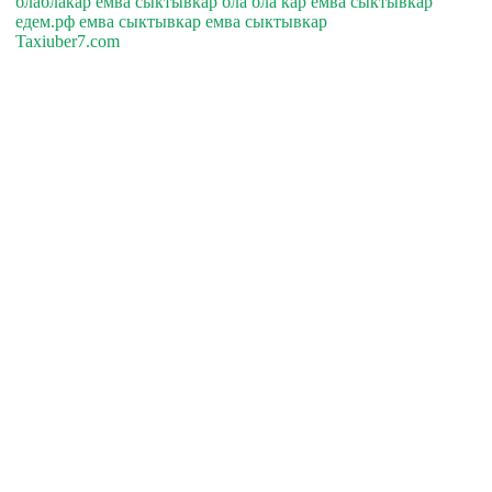
блаблакар емва сыктывкар бла бла кар емва сыктывкар
едем.рф емва сыктывкар емва сыктывкар
Taxiuber7.com