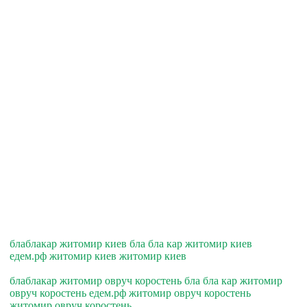
блаблакар житомир киев бла бла кар житомир киев
едем.рф житомир киев житомир киев
блаблакар житомир овруч коростень бла бла кар житомир
овруч коростень едем.рф житомир овруч коростень
житомир овруч коростень