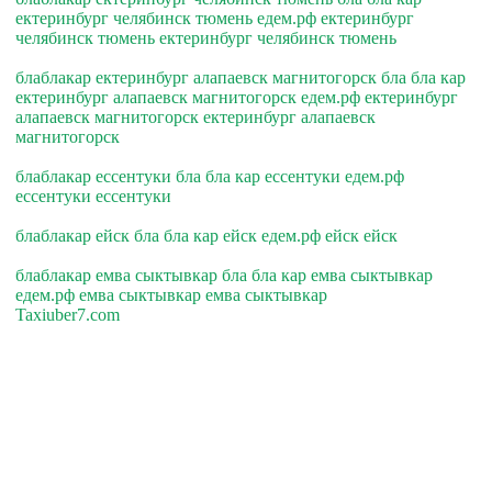
ектеринбург челябинск тюмень едем.рф ектеринбург
челябинск тюмень ектеринбург челябинск тюмень
блаблакар ектеринбург алапаевск магнитогорск бла бла кар
ектеринбург алапаевск магнитогорск едем.рф ектеринбург
алапаевск магнитогорск ектеринбург алапаевск
магнитогорск
блаблакар ессентуки бла бла кар ессентуки едем.рф
ессентуки ессентуки
блаблакар ейск бла бла кар ейск едем.рф ейск ейск
блаблакар емва сыктывкар бла бла кар емва сыктывкар
едем.рф емва сыктывкар емва сыктывкар
Taxiuber7.com