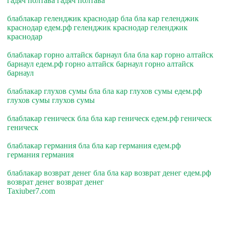
гадяч полтава гадяч полтава
блаблакар геленджик краснодар бла бла кар геленджик
краснодар едем.рф геленджик краснодар геленджик
краснодар
блаблакар горно алтайск барнаул бла бла кар горно алтайск
барнаул едем.рф горно алтайск барнаул горно алтайск
барнаул
блаблакар глухов сумы бла бла кар глухов сумы едем.рф
глухов сумы глухов сумы
блаблакар геническ бла бла кар геническ едем.рф геническ
геническ
блаблакар германия бла бла кар германия едем.рф
германия германия
блаблакар возврат денег бла бла кар возврат денег едем.рф
возврат денег возврат денег
Taxiuber7.com