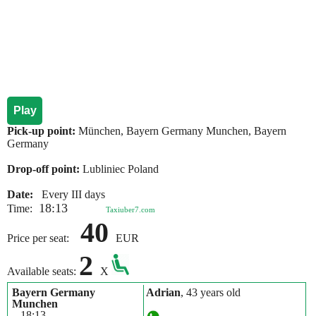
Play
Pick-up point:
München, Bayern Germany Munchen, Bayern
Germany
Drop-off point:
Lubliniec Poland
Date:
Every III days
18:13
Time:
Taxiuber7.com
40
Price per seat:
EUR
2
Available seats:
X
Bayern Germany
Adrian
, 43 years old
Munchen
18:13