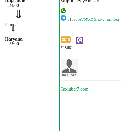
Rajasthan
Satpal
, 29 years old
23:00
⇓
Show number
9173558758XX
Panipat
⇓
Haryana
23:00
suzuki
Taxiuber7.com