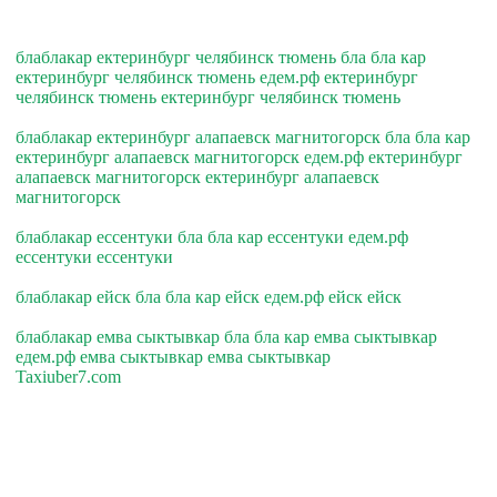
блаблакар ектеринбург челябинск тюмень бла бла кар
ектеринбург челябинск тюмень едем.рф ектеринбург
челябинск тюмень ектеринбург челябинск тюмень
блаблакар ектеринбург алапаевск магнитогорск бла бла кар
ектеринбург алапаевск магнитогорск едем.рф ектеринбург
алапаевск магнитогорск ектеринбург алапаевск
магнитогорск
блаблакар ессентуки бла бла кар ессентуки едем.рф
ессентуки ессентуки
блаблакар ейск бла бла кар ейск едем.рф ейск ейск
блаблакар емва сыктывкар бла бла кар емва сыктывкар
едем.рф емва сыктывкар емва сыктывкар
Taxiuber7.com