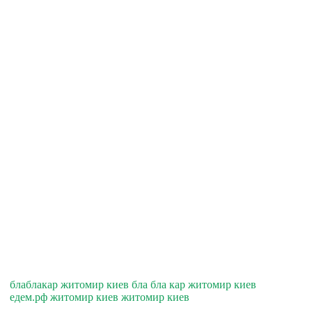
блаблакар житомир киев бла бла кар житомир киев
едем.рф житомир киев житомир киев