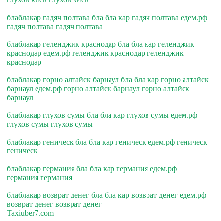
блаблакар гадяч полтава бла бла кар гадяч полтава едем.рф
гадяч полтава гадяч полтава
блаблакар геленджик краснодар бла бла кар геленджик
краснодар едем.рф геленджик краснодар геленджик
краснодар
блаблакар горно алтайск барнаул бла бла кар горно алтайск
барнаул едем.рф горно алтайск барнаул горно алтайск
барнаул
блаблакар глухов сумы бла бла кар глухов сумы едем.рф
глухов сумы глухов сумы
блаблакар геническ бла бла кар геническ едем.рф геническ
геническ
блаблакар германия бла бла кар германия едем.рф
германия германия
блаблакар возврат денег бла бла кар возврат денег едем.рф
возврат денег возврат денег
Taxiuber7.com