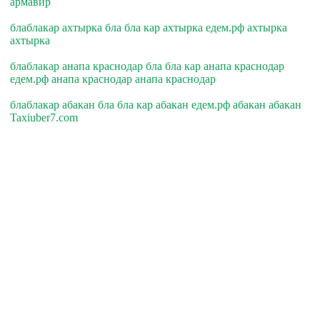
армавир
блаблакар ахтырка бла бла кар ахтырка едем.рф ахтырка
ахтырка
блаблакар анапа краснодар бла бла кар анапа краснодар
едем.рф анапа краснодар анапа краснодар
блаблакар абакан бла бла кар абакан едем.рф абакан абакан
Taxiuber7.com