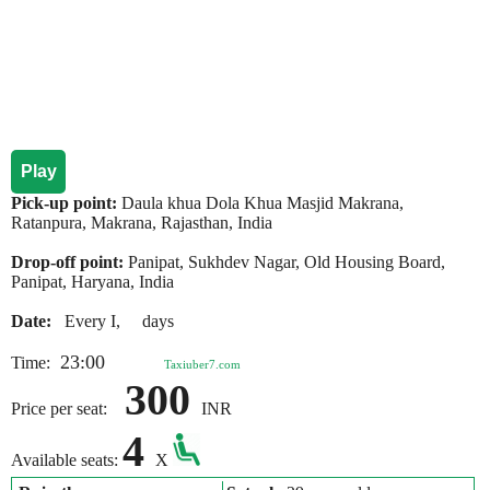
Play
Pick-up point:
Daula khua Dola Khua Masjid Makrana,
Ratanpura, Makrana, Rajasthan, India
Drop-off point:
Panipat, Sukhdev Nagar, Old Housing Board,
Panipat, Haryana, India
Date:
Every I, days
23:00
Time:
Taxiuber7.com
300
Price per seat:
INR
4
Available seats:
X