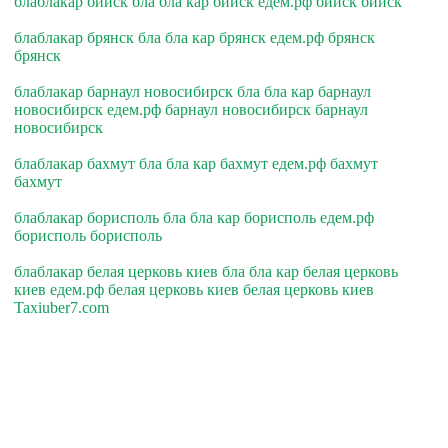
блаблакар бийск бла бла кар бийск едем.рф бийск бийск
блаблакар брянск бла бла кар брянск едем.рф брянск
брянск
блаблакар барнаул новосибирск бла бла кар барнаул
новосибирск едем.рф барнаул новосибирск барнаул
новосибирск
блаблакар бахмут бла бла кар бахмут едем.рф бахмут
бахмут
блаблакар борисполь бла бла кар борисполь едем.рф
борисполь борисполь
блаблакар белая церковь киев бла бла кар белая церковь
киев едем.рф белая церковь киев белая церковь киев
Taxiuber7.com