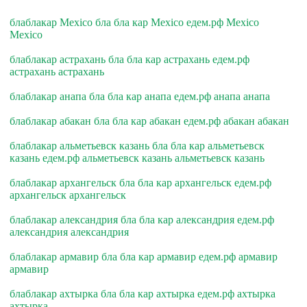
блаблакар Mexico бла бла кар Mexico едем.рф Mexico
Mexico
блаблакар астрахань бла бла кар астрахань едем.рф
астрахань астрахань
блаблакар анапа бла бла кар анапа едем.рф анапа анапа
блаблакар абакан бла бла кар абакан едем.рф абакан абакан
блаблакар альметьевск казань бла бла кар альметьевск
казань едем.рф альметьевск казань альметьевск казань
блаблакар архангельск бла бла кар архангельск едем.рф
архангельск архангельск
блаблакар александрия бла бла кар александрия едем.рф
александрия александрия
блаблакар армавир бла бла кар армавир едем.рф армавир
армавир
блаблакар ахтырка бла бла кар ахтырка едем.рф ахтырка
ахтырка