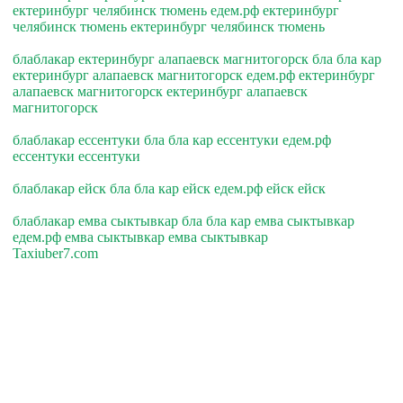
ектеринбург челябинск тюмень едем.рф ектеринбург
челябинск тюмень ектеринбург челябинск тюмень
блаблакар ектеринбург алапаевск магнитогорск бла бла кар
ектеринбург алапаевск магнитогорск едем.рф ектеринбург
алапаевск магнитогорск ектеринбург алапаевск
магнитогорск
блаблакар ессентуки бла бла кар ессентуки едем.рф
ессентуки ессентуки
блаблакар ейск бла бла кар ейск едем.рф ейск ейск
блаблакар емва сыктывкар бла бла кар емва сыктывкар
едем.рф емва сыктывкар емва сыктывкар
Taxiuber7.com