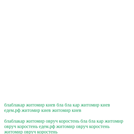
блаблакар житомир киев бла бла кар житомир киев
едем.рф житомир киев житомир киев
блаблакар житомир овруч коростень бла бла кар житомир
овруч коростень едем.рф житомир овруч коростень
житомир овруч коростень