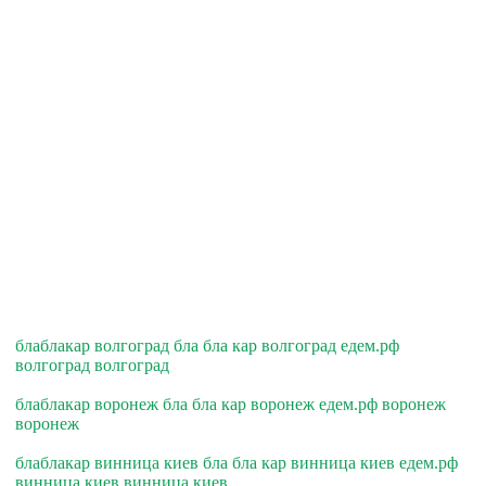
блаблакар волгоград бла бла кар волгоград едем.рф
волгоград волгоград
блаблакар воронеж бла бла кар воронеж едем.рф воронеж
воронеж
блаблакар винница киев бла бла кар винница киев едем.рф
винница киев винница киев