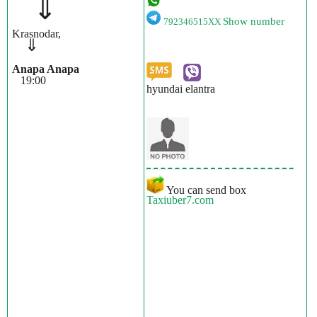
⇓
Show number
792346515XX
Krasnodar,
⇓
Anapa Anapa
19:00
hyundai elantra
You can send box
Taxiuber7.com