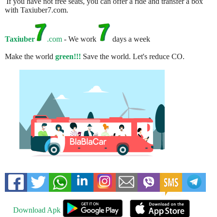
If you have not free seats, you can offer a ride and transfer a box
with Taxiuber7.com.
Taxiuber
.com
- We work
days a week
Make the world
green!!!
Save the world. Let's reduce CO.
Download Apk