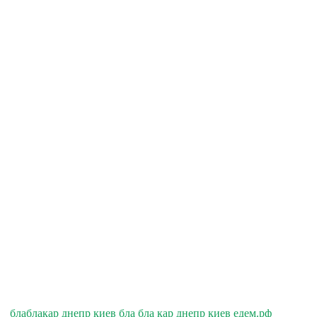
блаблакар днепр киев бла бла кар днепр киев едем.рф