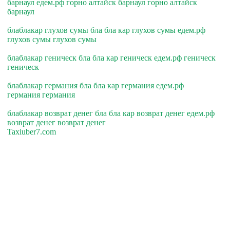
барнаул едем.рф горно алтайск барнаул горно алтайск
барнаул
блаблакар глухов сумы бла бла кар глухов сумы едем.рф
глухов сумы глухов сумы
блаблакар геническ бла бла кар геническ едем.рф геническ
геническ
блаблакар германия бла бла кар германия едем.рф
германия германия
блаблакар возврат денег бла бла кар возврат денег едем.рф
возврат денег возврат денег
Taxiuber7.com