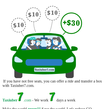
If you have not free seats, you can offer a ride and transfer a box
with Taxiuber7.com.
Taxiuber
.com
- We work
days a week
Make the world
green!!!
Save the world. Let's reduce CO.