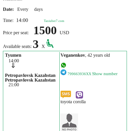
Date:
Every days
14:00
Time:
Taxiuber7.com
1500
Price per seat:
USD
3
Available seats:
X
Tyumen
Veganenkov
, 42 years old
14:00
⇓
Show number
799663936XX
Petropavlovsk Kazahstan
Petropavlovsk Kazahstan
21:00
toyota corolla