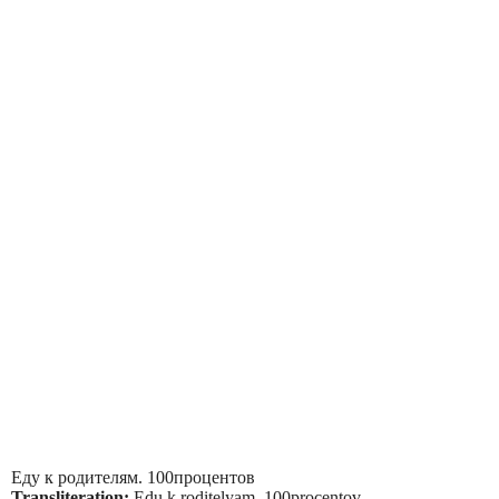
Еду к родителям. 100процентов
Transliteration:
Edu k roditelyam. 100procentov