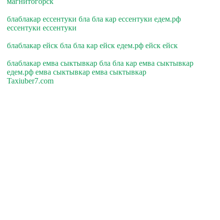
магнитогорск
блаблакар ессентуки бла бла кар ессентуки едем.рф
ессентуки ессентуки
блаблакар ейск бла бла кар ейск едем.рф ейск ейск
блаблакар емва сыктывкар бла бла кар емва сыктывкар
едем.рф емва сыктывкар емва сыктывкар
Taxiuber7.com