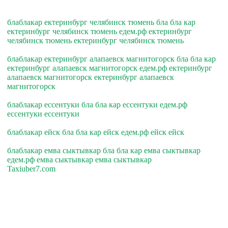
блаблакар ектеринбург челябинск тюмень бла бла кар
ектеринбург челябинск тюмень едем.рф ектеринбург
челябинск тюмень ектеринбург челябинск тюмень
блаблакар ектеринбург алапаевск магнитогорск бла бла кар
ектеринбург алапаевск магнитогорск едем.рф ектеринбург
алапаевск магнитогорск ектеринбург алапаевск
магнитогорск
блаблакар ессентуки бла бла кар ессентуки едем.рф
ессентуки ессентуки
блаблакар ейск бла бла кар ейск едем.рф ейск ейск
блаблакар емва сыктывкар бла бла кар емва сыктывкар
едем.рф емва сыктывкар емва сыктывкар
Taxiuber7.com