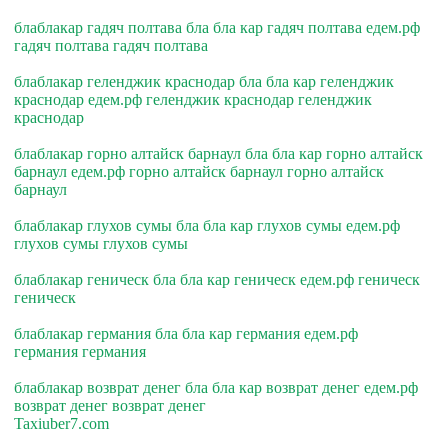
блаблакар гадяч полтава бла бла кар гадяч полтава едем.рф
гадяч полтава гадяч полтава
блаблакар геленджик краснодар бла бла кар геленджик
краснодар едем.рф геленджик краснодар геленджик
краснодар
блаблакар горно алтайск барнаул бла бла кар горно алтайск
барнаул едем.рф горно алтайск барнаул горно алтайск
барнаул
блаблакар глухов сумы бла бла кар глухов сумы едем.рф
глухов сумы глухов сумы
блаблакар геническ бла бла кар геническ едем.рф геническ
геническ
блаблакар германия бла бла кар германия едем.рф
германия германия
блаблакар возврат денег бла бла кар возврат денег едем.рф
возврат денег возврат денег
Taxiuber7.com