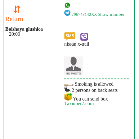
⇵
Show number
796748142XX
Return
Bolshaya glushica
20:00
nissan x-trail
Smoking is allowed
2 persons on back seats
You can send box
Taxiuber7.com