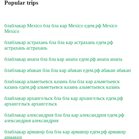
Popular trips
блаблакар Mexico бла бла кар Mexico едем.рф Mexico
Mexico
блаблакар астрахань бла бла кар астрахань едем.рф
астрахань астрахань
блаблакар анапа бла бла кар анапа едем.рф анапа анапа
блаблакар абакан бла бла кар абакан едем.рф абакан абакан
блаблакар альметьевск казань бла бла кар альметьевск
казань едем.рф альметьевск казань альметьевск казань
блаблакар архангельск бла бла кар архангельск едем.рф
архангельск архангельск
блаблакар александрия бла бла кар александрия едем.рф
александрия александрия
блаблакар армавир бла бла кар армавир едем.рф армавир
армавир