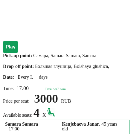
Play
Pick-up point:
Самара, Samara Samara, Samara
Drop-off point:
Большая глушица, Bolshaya glushica,
Date:
Every I, days
17:00
Time:
Taxiuber7.com
3000
Price per seat:
RUB
4
Available seats:
X
Samara Samara
Kenjebaeva Janar
, 45 years
17:00
old