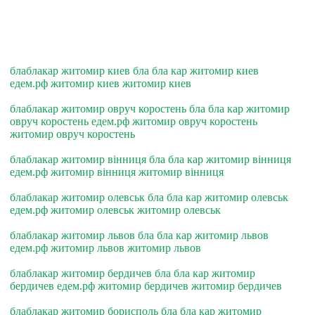
блаблакар житомир киев бла бла кар житомир киев
едем.рф житомир киев житомир киев
блаблакар житомир овруч коростень бла бла кар житомир
овруч коростень едем.рф житомир овруч коростень
житомир овруч коростень
блаблакар житомир вiнниця бла бла кар житомир вiнниця
едем.рф житомир вiнниця житомир вiнниця
блаблакар житомир олевськ бла бла кар житомир олевськ
едем.рф житомир олевськ житомир олевськ
блаблакар житомир львов бла бла кар житомир львов
едем.рф житомир львов житомир львов
блаблакар житомир бердичев бла бла кар житомир
бердичев едем.рф житомир бердичев житомир бердичев
блаблакар житомир борисполь бла бла кар житомир