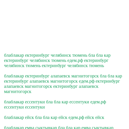
блаблакар ектеринбург челябинск тюмень бла бла кар
ектеринбург челябинск тюмень едем.рф ектеринбург
челябинск тюмень ектеринбург челябинск тюмень
блаблакар ектеринбург алапаевск магнитогорск бла бла кар
ектеринбург алапаевск магнитогорск едем.рф ектеринбург
алапаевск магнитогорск ектеринбург алапаевск
магнитогорск
блаблакар ессентуки бла бла кар ессентуки едем.рф
ессентуки ессентуки
блаблакар ейск бла бла кар ейск едем.рф ейск ейск
блаблакар емва сыктывкар бла бла кар емва сыктывкар