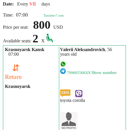
Date:
Every
VII
days
07:00
Time:
Taxiuber7.com
800
Price per seat:
USD
2
Available seats:
X
Krasnoyarsk Kansk
Valerii Aleksandrovich
, 56
07:00
years old
⇵
Show number
799605566XX
Return
Krasnoyarsk
toyota corolla