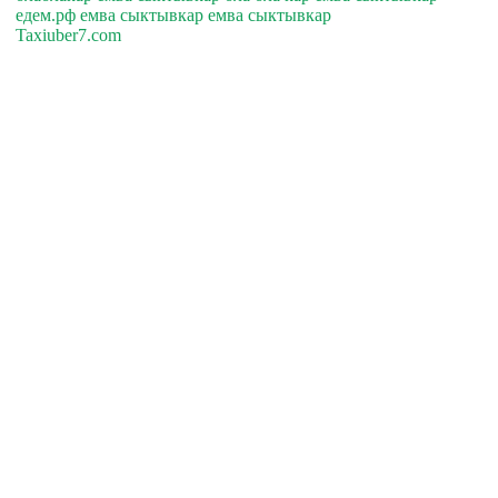
едем.рф емва сыктывкар емва сыктывкар
Taxiuber7.com