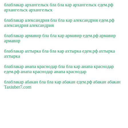
блаблакар архангельск бла бла кар архангельск едем.рф
архангельск архангельск
блаблакар александрия бла бла кар александрия едем.рф
александрия александрия
блаблакар армавир бла бла кар армавир едем.рф армавир
армавир
блаблакар ахтырка бла бла кар ахтырка едем.рф ахтырка
ахтырка
блаблакар анапа краснодар бла бла кар анапа краснодар
едем.рф анапа краснодар анапа краснодар
блаблакар абакан бла бла кар абакан едем.рф абакан абакан
Taxiuber7.com