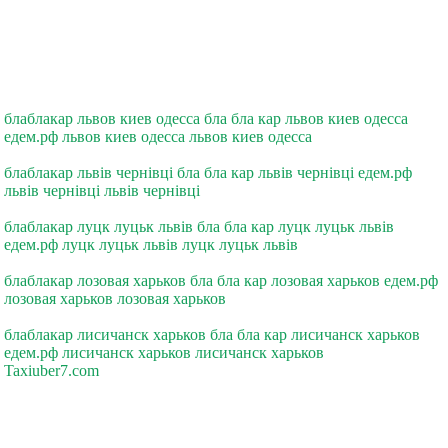
блаблакар львов киев одесса бла бла кар львов киев одесса
едем.рф львов киев одесса львов киев одесса
блаблакар львiв чернiвцi бла бла кар львiв чернiвцi едем.рф
львiв чернiвцi львiв чернiвцi
блаблакар луцк луцьк львiв бла бла кар луцк луцьк львiв
едем.рф луцк луцьк львiв луцк луцьк львiв
блаблакар лозовая харьков бла бла кар лозовая харьков едем.рф
лозовая харьков лозовая харьков
блаблакар лисичанск харьков бла бла кар лисичанск харьков
едем.рф лисичанск харьков лисичанск харьков
Taxiuber7.com