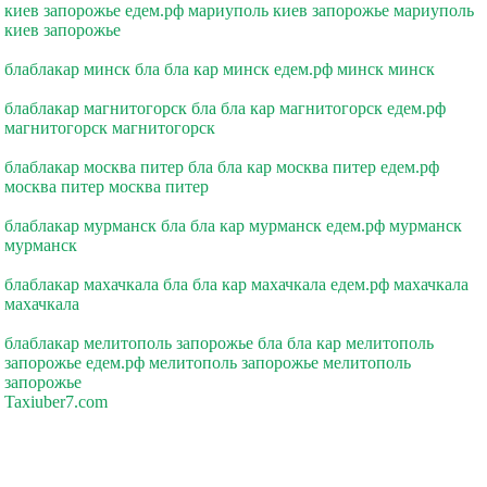
киев запорожье едем.рф мариуполь киев запорожье мариуполь
киев запорожье
блаблакар минск бла бла кар минск едем.рф минск минск
блаблакар магнитогорск бла бла кар магнитогорск едем.рф
магнитогорск магнитогорск
блаблакар москва питер бла бла кар москва питер едем.рф
москва питер москва питер
блаблакар мурманск бла бла кар мурманск едем.рф мурманск
мурманск
блаблакар махачкала бла бла кар махачкала едем.рф махачкала
махачкала
блаблакар мелитополь запорожье бла бла кар мелитополь
запорожье едем.рф мелитополь запорожье мелитополь
запорожье
Taxiuber7.com