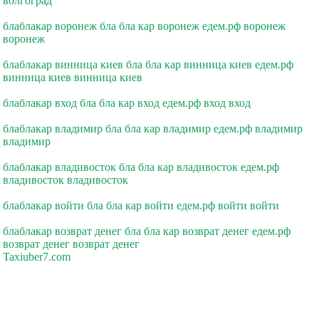
волгоград
блаблакар воронеж бла бла кар воронеж едем.рф воронеж
воронеж
блаблакар винница киев бла бла кар винница киев едем.рф
винница киев винница киев
блаблакар вход бла бла кар вход едем.рф вход вход
блаблакар владимир бла бла кар владимир едем.рф владимир
владимир
блаблакар владивосток бла бла кар владивосток едем.рф
владивосток владивосток
блаблакар войти бла бла кар войти едем.рф войти войти
блаблакар возврат денег бла бла кар возврат денег едем.рф
возврат денег возврат денег
Taxiuber7.com