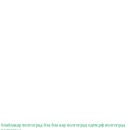
блаблакар волгоград бла бла кар волгоград едем.рф волгоград