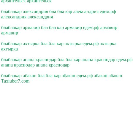
архангельск архангельск
блаблакар александрия бла бла кар александрия едем.рф
александрия александрия
блаблакар армавир бла бла кар армавир едем.рф армавир
армавир
блаблакар ахтырка бла бла кар ахтырка едем.рф ахтырка
ахтырка
блаблакар анапа краснодар бла бла кар анапа краснодар едем.рф
анапа краснодар анапа краснодар
блаблакар абакан бла бла кар абакан едем.рф абакан абакан
Taxiuber7.com