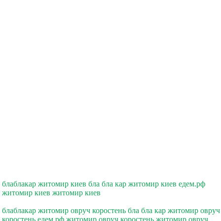
блаблакар житомир киев бла бла кар житомир киев едем.рф
житомир киев житомир киев
блаблакар житомир овруч коростень бла бла кар житомир овруч
коростень едем.рф житомир овруч коростень житомир овруч