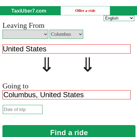
TaxiUber7.com
Offer a ride
Leaving From
⇓ ⇓
Going to
Find a ride