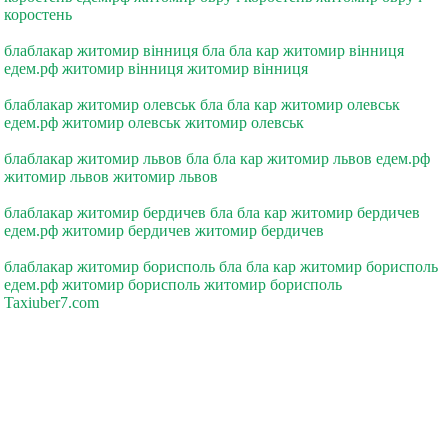
коростень
блаблакар житомир вiнниця бла бла кар житомир вiнниця
едем.рф житомир вiнниця житомир вiнниця
блаблакар житомир олевськ бла бла кар житомир олевськ
едем.рф житомир олевськ житомир олевськ
блаблакар житомир львов бла бла кар житомир львов едем.рф
житомир львов житомир львов
блаблакар житомир бердичев бла бла кар житомир бердичев
едем.рф житомир бердичев житомир бердичев
блаблакар житомир борисполь бла бла кар житомир борисполь
едем.рф житомир борисполь житомир борисполь
Taxiuber7.com