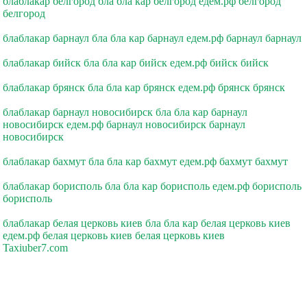
блаблакар белгород бла бла кар белгород едем.рф белгород
белгород
блаблакар барнаул бла бла кар барнаул едем.рф барнаул барнаул
блаблакар бийск бла бла кар бийск едем.рф бийск бийск
блаблакар брянск бла бла кар брянск едем.рф брянск брянск
блаблакар барнаул новосибирск бла бла кар барнаул
новосибирск едем.рф барнаул новосибирск барнаул
новосибирск
блаблакар бахмут бла бла кар бахмут едем.рф бахмут бахмут
блаблакар борисполь бла бла кар борисполь едем.рф борисполь
борисполь
блаблакар белая церковь киев бла бла кар белая церковь киев
едем.рф белая церковь киев белая церковь киев
Taxiuber7.com