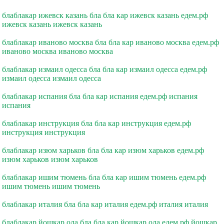
блаблакар ижевск казань бла бла кар ижевск казань едем.рф
ижевск казань ижевск казань
блаблакар иваново москва бла бла кар иваново москва едем.рф
иваново москва иваново москва
блаблакар измаил одесса бла бла кар измаил одесса едем.рф
измаил одесса измаил одесса
блаблакар испания бла бла кар испания едем.рф испания
испания
блаблакар инструкция бла бла кар инструкция едем.рф
инструкция инструкция
блаблакар изюм харьков бла бла кар изюм харьков едем.рф
изюм харьков изюм харьков
блаблакар ишим тюмень бла бла кар ишим тюмень едем.рф
ишим тюмень ишим тюмень
блаблакар италия бла бла кар италия едем.рф италия италия
блаблакар йошкар ола бла бла кар йошкар ола едем.рф йошкар