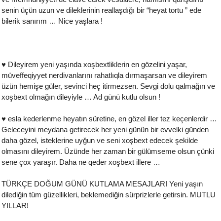
senin üçün uzun ve dileklerinin reallaşdığı bir “heyat tortu ” ede
bilerik sanırım … Nice yaşlara !
♥ Dileyirem yeni yaşında xoşbextliklerin en gözelini yaşar,
müveffeqiyyet nerdivanlarını rahatlıqla dırmaşarsan ve dileyirem
üzün hemişe güler, sevinci heç itirmezsen. Sevgi dolu qalmağın ve
xoşbext olmağın dileyiyle … Ad günü kutlu olsun !
♥ esla kederlenme heyatın süretine, en gözel iller tez keçenlerdir …
Geleceyini meydana getirecek her yeni günün bir evvelki günden
daha gözel, isteklerine uyğun ve seni xoşbext edecek şekilde
olmasını dileyirem. Üzünde her zaman bir gülümseme olsun çünki
sene çox yaraşır. Daha ne qeder xoşbext illere …
TÜRKÇE DOĞUM GÜNÜ KUTLAMA MESAJLARI Yeni yaşın
dilediğin tüm güzellikleri, beklemediğin sürprizlerle getirsin. MUTLU
YILLAR!