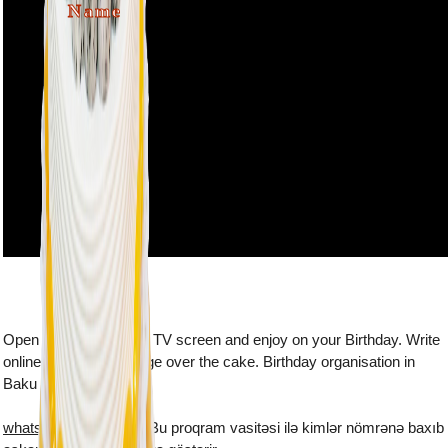
Name
Open this webpage on TV screen and enjoy on your Birthday. Write
online the name and age over the cake. Birthday organisation in
Baku
whatsapp plus yukle
- Bu proqram vasitəsi ilə kimlər nömrənə baxıb