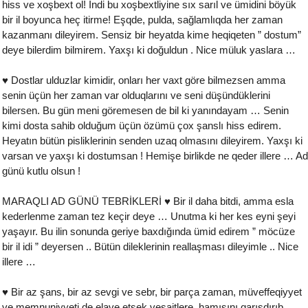
hiss ve xoşbext ol! İndi bu xoşbextliyine sıx sarıl ve ümidini böyük
bir il boyunca heç itirme! Eşqde, pulda, sağlamlıqda her zaman
kazanmanı dileyirem. Sensiz bir heyatda kime heqiqeten ” dostum”
deye bilerdim bilmirem. Yaxşı ki doğuldun . Nice müluk yaslara …
♥ Dostlar ulduzlar kimidir, onları her vaxt göre bilmezsen amma
senin üçün her zaman var olduqlarını ve seni düşündüklerini
bilersen. Bu gün meni göremesen de bil ki yanındayam … Senin
kimi dosta sahib olduğum üçün özümü çox şanslı hiss edirem.
Heyatın bütün pisliklerinin senden uzaq olmasını dileyirem. Yaxşı ki
varsan ve yaxşı ki dostumsan ! Hemişe birlikde ne qeder illere … Ad
günü kutlu olsun !
MARAQLI AD GÜNÜ TEBRİKLERİ ♥ Bir il daha bitdi, amma esla
kederlenme zaman tez keçir deye … Unutma ki her kes eyni şeyi
yaşayır. Bu ilin sonunda geriye baxdığında ümid edirem ” möcüze
bir il idi ” deyersen .. Bütün dileklerinin reallaşması dileyimle .. Nice
illere …
♥ Bir az şans, bir az sevgi ve sebr, bir parça zaman, müveffeqiyyet
ve memnuniyyeti de elave etsek vesaitlere, hamısını qarışdırıb