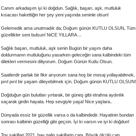
Canım arkadaşım iyi ki doğdun. Sağlık, başarı, aşk, mutluluk
kısacası hakettiğin her şey yeni yaşında seninle olsun!
Gelemedik ama unutmadık da; Doğum günün KUTLU OLSUN, Tüm
güzellikler seni bulsun! NiCE YILLARA…
Sağlık başarı, mutluluk, aşk senin Bugün bir yaşını daha
doldurmanın mutluluğunu yasarken geleceğin sana kalbindeki tüm
dilekleri vermesini diliyorum. Doğum Günün Kutlu Olsun.
Saatlerdir parlak bir fikir arıyorum sana hoş bir mesaj yollayabilmek,
pırıl pırıl bir yaşam dileyebilmek için. Doğum günün KUTLU OLSUN!
Doğduğun gün bulutları yırtarak, bir güneş gibi etrafına aydınlık
saçarak girdin hayata. Hep sevgiyle yaşa! Nice yaşlara..
Dünyada essiz bir güzellik varsa o da kalbindedir. Hayatinin bundan
sonrası kalbinin güzelliği gibi geçsin. İyi ki varsın ve iyi ki doğdun!
Toy şəkilləri 2021, bəy gəlin şəkillərin çapı. Böyük ölçülü çap