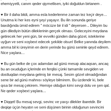
ehemiyyetli, canım qeder qiymetlisen, iyiki doğuldun birtanem .
♥ Bir il daha bitdi, amma esla kederlenme zaman tez keçir deye…
Unutma ki her kes eyni şeyi yaşayır. Bu ilin sonunda geriye
baxdığında ümid edirem ” möcüze bir il idi ” deyersen .. Dileyim bu
gün dilediyin bütün dileklerinin gerçek olması. Geleceyini meydana
getirecek her yeni gün, bir evvelki günden daha gözel, isteklerine
uyğun ve seni xoşbext edecek şekilde olsun! Belke yanında deyilem
amma bil ki üreyimin en derin yerinde bu günü seninle qeyd edirem.
Nice yaşlara…
♥ Bu gün belke de çox adamdan ad günü mesajı alacaqsan, ancaq
bu an oxuduğun içlerinde en ferqlisi çünki tamamile sevgiden ve
dostluqdan meydana gelmiş bir mesaj. Sesim gözel olmadığından
sene bir ad günü mahnısı söyleye bilmirem. Bu üzdendir ki, bele
qısa bir mesaj çekirem. Hemişe olduğun kimi sevgi dolu ve şen qal.
Ne qeder xoşbext yaşlara…
♥ Diqqet! Bu mesaj sevgi, sevinc ve yaxşı dilekler ibaretdir. Bir
deqiqe üçün heyatın ve seni düşünen birinin olduğunun sevincini