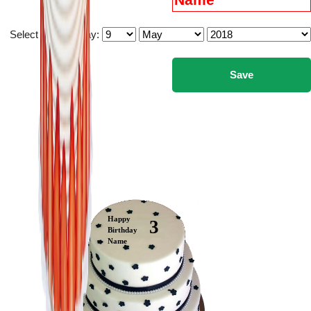
Select you birthday:
Happy
3
Birthday
Name