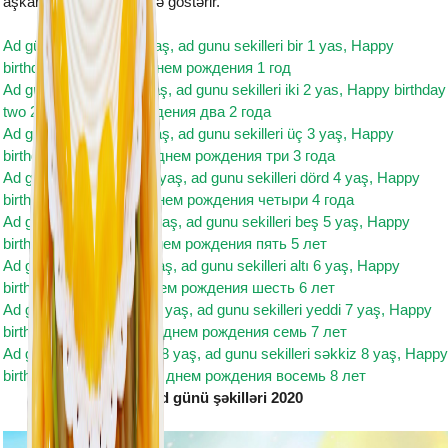
aşkarlanir və istifadəçiyə göstərir.
Ad günü şəkilləri bir 1 yaş, ad gunu sekilleri bir 1 yas, Happy
birthday one 1 year, с днем рождения 1 год
Ad günü şəkilləri iki 2 yaş, ad gunu sekilleri iki 2 yas, Happy birthday
two 2 year, с днем рождения два 2 года
Ad günü şəkilləri üç 3 yaş, ad gunu sekilleri üç 3 yaş, Happy
birthday three 3 year, с днем рождения три 3 года
Ad günü şəkilləri dörd 4 yaş, ad gunu sekilleri dörd 4 yaş, Happy
birthday four 4 year, с днем рождения четыри 4 года
Ad günü şəkilləri beş 5 yaş, ad gunu sekilleri beş 5 yaş, Happy
birthday five 5 year, с днем рождения пять 5 лет
Ad günü şəkilləri altı 6 yaş, ad gunu sekilleri altı 6 yaş, Happy
birthday six 6 year, с днем рождения шесть 6 лет
Ad günü şəkilləri yeddi 7 yaş, ad gunu sekilleri yeddi 7 yaş, Happy
birthday seven 7 year, с днем рождения семь 7 лет
Ad günü şəkilləri səkkiz 8 yaş, ad gunu sekilleri səkkiz 8 yaş, Happy
birthday eight 8th year, с днем рождения восемь 8 лет
Ad günü şəkilləri 2020