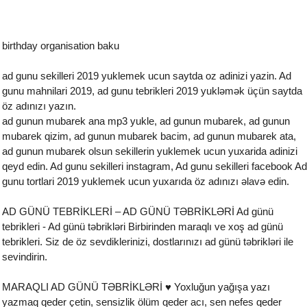
birthday organisation baku
ad gunu sekilleri 2019 yuklemek ucun saytda oz adinizi yazin. Ad
gunu mahnilari 2019, ad gunu tebrikleri 2019 yukləmək üçün saytda
öz adınızı yazın.
ad gunun mubarek ana mp3 yukle, ad gunun mubarek, ad gunun
mubarek qizim, ad gunun mubarek bacim, ad gunun mubarek ata,
ad gunun mubarek olsun sekillerin yuklemek ucun yuxarida adinizi
qeyd edin. Ad gunu sekilleri instagram, Ad gunu sekilleri facebook Ad
gunu tortlari 2019 yuklemek ucun yuxarıda öz adınızı əlavə edin.
AD GÜNÜ TEBRİKLERİ – AD GÜNÜ TƏBRİKLƏRİ Ad günü
tebrikleri - Ad günü təbrikləri Birbirinden maraqlı ve xoş ad günü
tebrikleri. Siz de öz sevdiklerinizi, dostlarınızı ad günü təbrikləri ile
sevindirin.
MARAQLI AD GÜNÜ TƏBRİKLƏRİ ♥ Yoxluğun yağışa yazı
yazmaq qeder çetin, sensizlik ölüm qeder acı, sen nefes qeder