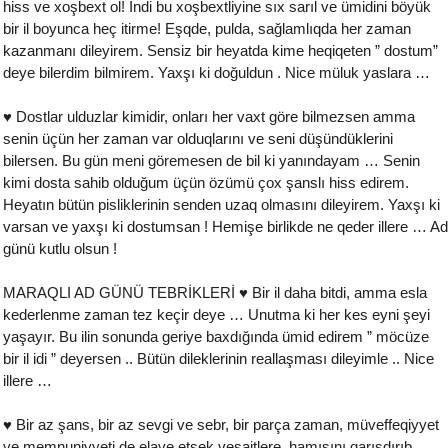
hiss ve xoşbext ol! İndi bu xoşbextliyine sıx sarıl ve ümidini böyük
bir il boyunca heç itirme! Eşqde, pulda, sağlamlıqda her zaman
kazanmanı dileyirem. Sensiz bir heyatda kime heqiqeten ” dostum”
deye bilerdim bilmirem. Yaxşı ki doğuldun . Nice müluk yaslara …
♥ Dostlar ulduzlar kimidir, onları her vaxt göre bilmezsen amma
senin üçün her zaman var olduqlarını ve seni düşündüklerini
bilersen. Bu gün meni göremesen de bil ki yanındayam … Senin
kimi dosta sahib olduğum üçün özümü çox şanslı hiss edirem.
Heyatın bütün pisliklerinin senden uzaq olmasını dileyirem. Yaxşı ki
varsan ve yaxşı ki dostumsan ! Hemişe birlikde ne qeder illere … Ad
günü kutlu olsun !
MARAQLI AD GÜNÜ TEBRİKLERİ ♥ Bir il daha bitdi, amma esla
kederlenme zaman tez keçir deye … Unutma ki her kes eyni şeyi
yaşayır. Bu ilin sonunda geriye baxdığında ümid edirem ” möcüze
bir il idi ” deyersen .. Bütün dileklerinin reallaşması dileyimle .. Nice
illere …
♥ Bir az şans, bir az sevgi ve sebr, bir parça zaman, müveffeqiyyet
ve memnuniyyeti de elave etsek vesaitlere, hamısını qarışdırıb