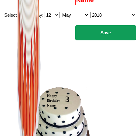
Select you birthday:
Happy
3
Birthday
Name