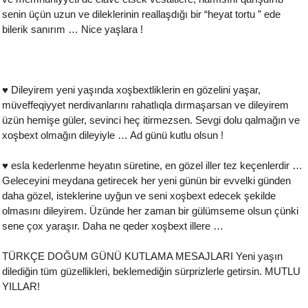
senin üçün uzun ve dileklerinin reallaşdığı bir “heyat tortu ” ede
bilerik sanırım … Nice yaşlara !
♥ Dileyirem yeni yaşında xoşbextliklerin en gözelini yaşar,
müveffeqiyyet nerdivanlarını rahatlıqla dırmaşarsan ve dileyirem
üzün hemişe güler, sevinci heç itirmezsen. Sevgi dolu qalmağın ve
xoşbext olmağın dileyiyle … Ad günü kutlu olsun !
♥ esla kederlenme heyatın süretine, en gözel iller tez keçenlerdir …
Geleceyini meydana getirecek her yeni günün bir evvelki günden
daha gözel, isteklerine uyğun ve seni xoşbext edecek şekilde
olmasını dileyirem. Üzünde her zaman bir gülümseme olsun çünki
sene çox yaraşır. Daha ne qeder xoşbext illere …
TÜRKÇE DOĞUM GÜNÜ KUTLAMA MESAJLARI Yeni yaşın
dilediğin tüm güzellikleri, beklemediğin sürprizlerle getirsin. MUTLU
YILLAR!