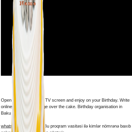
Name
Open this webpage on TV screen and enjoy on your Birthday. Write
online the name and age over the cake. Birthday organisation in
Baku
whatsapp plus yukle
- Bu proqram vasitəsi ilə kimlər nömrənə baxıb