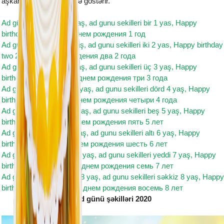
aşkarlanir və istifadəçiyə göstərir.
Ad günü şəkilləri bir 1 yaş, ad gunu sekilleri bir 1 yas, Happy
birthday one 1 year, с днем рождения 1 год
Ad günü şəkilləri iki 2 yaş, ad gunu sekilleri iki 2 yas, Happy birthday
two 2 year, с днем рождения два 2 года
Ad günü şəkilləri üç 3 yaş, ad gunu sekilleri üç 3 yaş, Happy
birthday three 3 year, с днем рождения три 3 года
Ad günü şəkilləri dörd 4 yaş, ad gunu sekilleri dörd 4 yaş, Happy
birthday four 4 year, с днем рождения четыри 4 года
Ad günü şəkilləri beş 5 yaş, ad gunu sekilleri beş 5 yaş, Happy
birthday five 5 year, с днем рождения пять 5 лет
Ad günü şəkilləri altı 6 yaş, ad gunu sekilleri altı 6 yaş, Happy
birthday six 6 year, с днем рождения шесть 6 лет
Ad günü şəkilləri yeddi 7 yaş, ad gunu sekilleri yeddi 7 yaş, Happy
birthday seven 7 year, с днем рождения семь 7 лет
Ad günü şəkilləri səkkiz 8 yaş, ad gunu sekilleri səkkiz 8 yaş, Happy
birthday eight 8th year, с днем рождения восемь 8 лет
Ad günü şəkilləri 2020