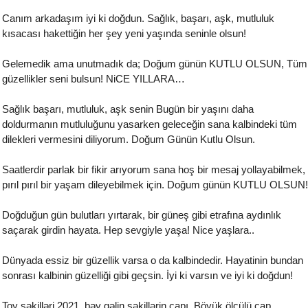
Canım arkadaşım iyi ki doğdun. Sağlık, başarı, aşk, mutluluk
kısacası hakettiğin her şey yeni yaşında seninle olsun!
Gelemedik ama unutmadık da; Doğum günün KUTLU OLSUN, Tüm
güzellikler seni bulsun! NiCE YILLARA…
Sağlık başarı, mutluluk, aşk senin Bugün bir yaşını daha
doldurmanın mutluluğunu yasarken geleceğin sana kalbindeki tüm
dilekleri vermesini diliyorum. Doğum Günün Kutlu Olsun.
Saatlerdir parlak bir fikir arıyorum sana hoş bir mesaj yollayabilmek,
pırıl pırıl bir yaşam dileyebilmek için. Doğum günün KUTLU OLSUN!
Doğduğun gün bulutları yırtarak, bir güneş gibi etrafına aydınlık
saçarak girdin hayata. Hep sevgiyle yaşa! Nice yaşlara..
Dünyada essiz bir güzellik varsa o da kalbindedir. Hayatinin bundan
sonrası kalbinin güzelliği gibi geçsin. İyi ki varsın ve iyi ki doğdun!
Toy şəkilləri 2021, bəy gəlin şəkillərin çapı. Böyük ölçülü çap