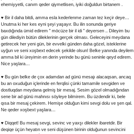
ehemiyyetli, canım qeder qiymetlisen, iyiki doğuldun birtanem .
♥ Bir il daha bitdi, amma esla kederlenme zaman tez keçir deye…
Unutma ki her kes eyni şeyi yaşayır. Bu ilin sonunda geriye
baxdığında ümid edirem ” möcüze bir il idi ” deyersen .. Dileyim bu
gün dilediyin bütün dileklerinin gerçek olması. Geleceyini meydana
getirecek her yeni gün, bir evvelki günden daha gözel, isteklerine
uyğun ve seni xoşbext edecek şekilde olsun! Belke yanında deyilem
amma bil ki üreyimin en derin yerinde bu günü seninle qeyd edirem.
Nice yaşlara…
♥ Bu gün belke de çox adamdan ad günü mesajı alacaqsan, ancaq
bu an oxuduğun içlerinde en ferqlisi çünki tamamile sevgiden ve
dostluqdan meydana gelmiş bir mesaj. Sesim gözel olmadığından
sene bir ad günü mahnısı söyleye bilmirem. Bu üzdendir ki, bele
qısa bir mesaj çekirem. Hemişe olduğun kimi sevgi dolu ve şen qal.
Ne qeder xoşbext yaşlara…
♥ Diqqet! Bu mesaj sevgi, sevinc ve yaxşı dilekler ibaretdir. Bir
deqiqe üçün heyatın ve seni düşünen birinin olduğunun sevincini