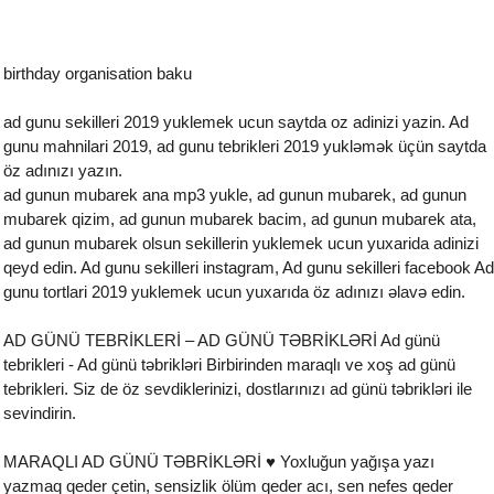
birthday organisation baku
ad gunu sekilleri 2019 yuklemek ucun saytda oz adinizi yazin. Ad
gunu mahnilari 2019, ad gunu tebrikleri 2019 yukləmək üçün saytda
öz adınızı yazın.
ad gunun mubarek ana mp3 yukle, ad gunun mubarek, ad gunun
mubarek qizim, ad gunun mubarek bacim, ad gunun mubarek ata,
ad gunun mubarek olsun sekillerin yuklemek ucun yuxarida adinizi
qeyd edin. Ad gunu sekilleri instagram, Ad gunu sekilleri facebook Ad
gunu tortlari 2019 yuklemek ucun yuxarıda öz adınızı əlavə edin.
AD GÜNÜ TEBRİKLERİ – AD GÜNÜ TƏBRİKLƏRİ Ad günü
tebrikleri - Ad günü təbrikləri Birbirinden maraqlı ve xoş ad günü
tebrikleri. Siz de öz sevdiklerinizi, dostlarınızı ad günü təbrikləri ile
sevindirin.
MARAQLI AD GÜNÜ TƏBRİKLƏRİ ♥ Yoxluğun yağışa yazı
yazmaq qeder çetin, sensizlik ölüm qeder acı, sen nefes qeder