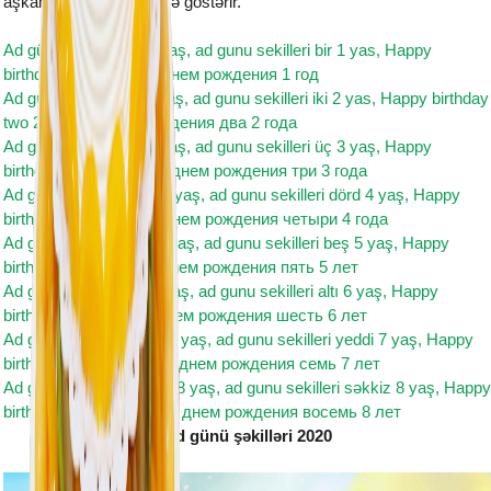
aşkarlanir və istifadəçiyə göstərir.
Ad günü şəkilləri bir 1 yaş, ad gunu sekilleri bir 1 yas, Happy
birthday one 1 year, с днем рождения 1 год
Ad günü şəkilləri iki 2 yaş, ad gunu sekilleri iki 2 yas, Happy birthday
two 2 year, с днем рождения два 2 года
Ad günü şəkilləri üç 3 yaş, ad gunu sekilleri üç 3 yaş, Happy
birthday three 3 year, с днем рождения три 3 года
Ad günü şəkilləri dörd 4 yaş, ad gunu sekilleri dörd 4 yaş, Happy
birthday four 4 year, с днем рождения четыри 4 года
Ad günü şəkilləri beş 5 yaş, ad gunu sekilleri beş 5 yaş, Happy
birthday five 5 year, с днем рождения пять 5 лет
Ad günü şəkilləri altı 6 yaş, ad gunu sekilleri altı 6 yaş, Happy
birthday six 6 year, с днем рождения шесть 6 лет
Ad günü şəkilləri yeddi 7 yaş, ad gunu sekilleri yeddi 7 yaş, Happy
birthday seven 7 year, с днем рождения семь 7 лет
Ad günü şəkilləri səkkiz 8 yaş, ad gunu sekilleri səkkiz 8 yaş, Happy
birthday eight 8th year, с днем рождения восемь 8 лет
Ad günü şəkilləri 2020