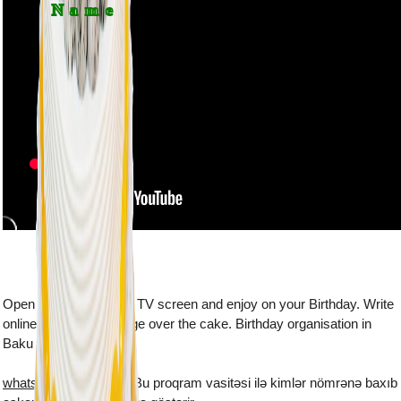
Name
Open this webpage on TV screen and enjoy on your Birthday. Write
online the name and age over the cake. Birthday organisation in
Baku
whatsapp plus yukle
- Bu proqram vasitəsi ilə kimlər nömrənə baxıb