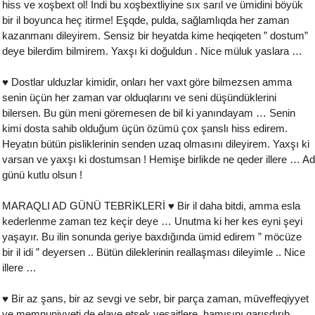
hiss ve xoşbext ol! İndi bu xoşbextliyine sıx sarıl ve ümidini böyük
bir il boyunca heç itirme! Eşqde, pulda, sağlamlıqda her zaman
kazanmanı dileyirem. Sensiz bir heyatda kime heqiqeten ” dostum”
deye bilerdim bilmirem. Yaxşı ki doğuldun . Nice müluk yaslara …
♥ Dostlar ulduzlar kimidir, onları her vaxt göre bilmezsen amma
senin üçün her zaman var olduqlarını ve seni düşündüklerini
bilersen. Bu gün meni göremesen de bil ki yanındayam … Senin
kimi dosta sahib olduğum üçün özümü çox şanslı hiss edirem.
Heyatın bütün pisliklerinin senden uzaq olmasını dileyirem. Yaxşı ki
varsan ve yaxşı ki dostumsan ! Hemişe birlikde ne qeder illere … Ad
günü kutlu olsun !
MARAQLI AD GÜNÜ TEBRİKLERİ ♥ Bir il daha bitdi, amma esla
kederlenme zaman tez keçir deye … Unutma ki her kes eyni şeyi
yaşayır. Bu ilin sonunda geriye baxdığında ümid edirem ” möcüze
bir il idi ” deyersen .. Bütün dileklerinin reallaşması dileyimle .. Nice
illere …
♥ Bir az şans, bir az sevgi ve sebr, bir parça zaman, müveffeqiyyet
ve memnuniyyeti de elave etsek vesaitlere, hamısını qarışdırıb