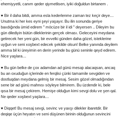
ehemiyyetli, canım qeder qiymetlisen, iyiki doğuldun birtanem .
♥ Bir il daha bitdi, amma esla kederlenme zaman tez keçir deye…
Unutma ki her kes eyni şeyi yaşayır. Bu ilin sonunda geriye
baxdığında ümid edirem ” möcüze bir il idi ” deyersen .. Dileyim bu
gün dilediyin bütün dileklerinin gerçek olması. Geleceyini meydana
getirecek her yeni gün, bir evvelki günden daha gözel, isteklerine
uyğun ve seni xoşbext edecek şekilde olsun! Belke yanında deyilem
amma bil ki üreyimin en derin yerinde bu günü seninle qeyd edirem.
Nice yaşlara…
♥ Bu gün belke de çox adamdan ad günü mesajı alacaqsan, ancaq
bu an oxuduğun içlerinde en ferqlisi çünki tamamile sevgiden ve
dostluqdan meydana gelmiş bir mesaj. Sesim gözel olmadığından
sene bir ad günü mahnısı söyleye bilmirem. Bu üzdendir ki, bele
qısa bir mesaj çekirem. Hemişe olduğun kimi sevgi dolu ve şen qal.
Ne qeder xoşbext yaşlara…
♥ Diqqet! Bu mesaj sevgi, sevinc ve yaxşı dilekler ibaretdir. Bir
deqiqe üçün heyatın ve seni düşünen birinin olduğunun sevincini