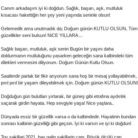
Canım arkadaşım iyi ki doğdun. Sağlık, başarı, aşk, mutluluk
kısacası hakettiğin her şey yeni yaşında seninle olsun!
Gelemedik ama unutmadık da; Doğum günün KUTLU OLSUN, Tüm
güzellikler seni bulsun! NiCE YILLARA…
Sağlık başarı, mutluluk, aşk senin Bugün bir yaşını daha
doldurmanın mutluluğunu yasarken geleceğin sana kalbindeki tüm
dilekleri vermesini diliyorum. Doğum Günün Kutlu Olsun.
Saatlerdir parlak bir fikir arıyorum sana hoş bir mesaj yollayabilmek,
pırıl pırıl bir yaşam dileyebilmek için. Doğum günün KUTLU OLSUN!
Doğduğun gün bulutları yırtarak, bir güneş gibi etrafına aydınlık
saçarak girdin hayata. Hep sevgiyle yaşa! Nice yaşlara..
Dünyada essiz bir güzellik varsa o da kalbindedir. Hayatinin bundan
sonrası kalbinin güzelliği gibi geçsin. İyi ki varsın ve iyi ki doğdun!
Toy şəkilləri 2021, bəy gəlin şəkillərin çapı. Böyük ölçülü çap