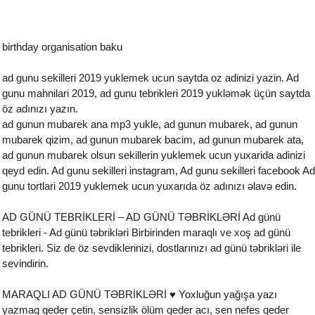
birthday organisation baku
ad gunu sekilleri 2019 yuklemek ucun saytda oz adinizi yazin. Ad
gunu mahnilari 2019, ad gunu tebrikleri 2019 yukləmək üçün saytda
öz adınızı yazın.
ad gunun mubarek ana mp3 yukle, ad gunun mubarek, ad gunun
mubarek qizim, ad gunun mubarek bacim, ad gunun mubarek ata,
ad gunun mubarek olsun sekillerin yuklemek ucun yuxarida adinizi
qeyd edin. Ad gunu sekilleri instagram, Ad gunu sekilleri facebook Ad
gunu tortlari 2019 yuklemek ucun yuxarıda öz adınızı əlavə edin.
AD GÜNÜ TEBRİKLERİ – AD GÜNÜ TƏBRİKLƏRİ Ad günü
tebrikleri - Ad günü təbrikləri Birbirinden maraqlı ve xoş ad günü
tebrikleri. Siz de öz sevdiklerinizi, dostlarınızı ad günü təbrikləri ile
sevindirin.
MARAQLI AD GÜNÜ TƏBRİKLƏRİ ♥ Yoxluğun yağışa yazı
yazmaq qeder çetin, sensizlik ölüm qeder acı, sen nefes qeder