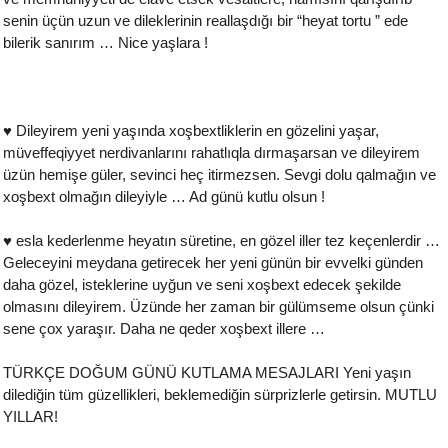
senin üçün uzun ve dileklerinin reallaşdığı bir “heyat tortu ” ede
bilerik sanırım … Nice yaşlara !
♥ Dileyirem yeni yaşında xoşbextliklerin en gözelini yaşar,
müveffeqiyyet nerdivanlarını rahatlıqla dırmaşarsan ve dileyirem
üzün hemişe güler, sevinci heç itirmezsen. Sevgi dolu qalmağın ve
xoşbext olmağın dileyiyle … Ad günü kutlu olsun !
♥ esla kederlenme heyatın süretine, en gözel iller tez keçenlerdir …
Geleceyini meydana getirecek her yeni günün bir evvelki günden
daha gözel, isteklerine uyğun ve seni xoşbext edecek şekilde
olmasını dileyirem. Üzünde her zaman bir gülümseme olsun çünki
sene çox yaraşır. Daha ne qeder xoşbext illere …
TÜRKÇE DOĞUM GÜNÜ KUTLAMA MESAJLARI Yeni yaşın
dilediğin tüm güzellikleri, beklemediğin sürprizlerle getirsin. MUTLU
YILLAR!