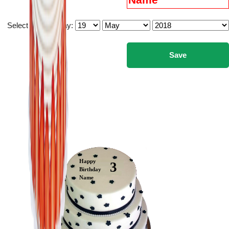
Select you birthday:
Happy
3
Birthday
Name